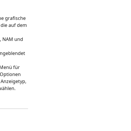
ne grafische 
die auf dem 
, NAM und 
ngeblendet 
Menü für 
 Optionen 
Anzeigetyp, 
wählen.