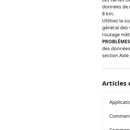
données de 
8 km.
Utilisez la 
général des 
routage mét
PROBLÈMES
des données,
section Aide 
Articles
Applicati
Comment u
Comment u