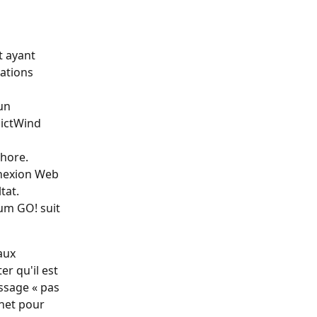
t ayant 
ations 
un 
dictWind 
shore.
nnexion Web 
tat.
um GO! suit 
aux 
r qu'il est 
ssage « pas 
rnet pour 