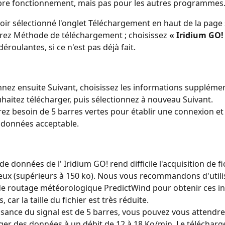
pre fonctionnement, mais pas pour les autres programmes
oir sélectionné l'onglet Téléchargement en haut de la page 
rez Méthode de téléchargement ; choisissez 
« Iridium GO!
éroulantes, si ce n'est pas déjà fait.
nnez ensuite Suivant, choisissez les informations suppléme
haitez télécharger, puis sélectionnez à nouveau Suivant.
ez besoin de 5 barres vertes pour établir une connexion et
 données acceptable.
de données de l' Iridium GO! rend difficile l'acquisition de f
ux (supérieurs à 150 ko). Nous vous recommandons d'utilis
de routage météorologique PredictWind pour obtenir ces i
s, car la taille du fichier est très réduite.
issance du signal est de 5 barres, vous pouvez vous attendre
ger des données à un débit de 12 à 18 Ko/min. Le téléchar