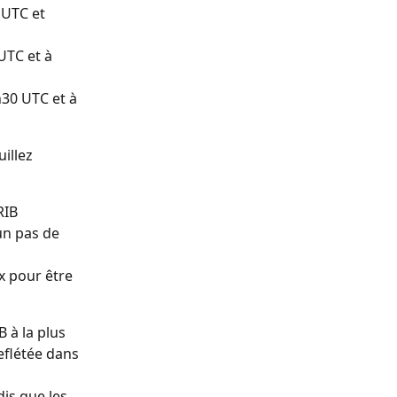
 UTC et 
UTC et à 
30 UTC et à 
illez 
RIB 
n pas de 
x pour être 
à la plus 
eflétée dans 
is que les 