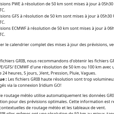
isions PWE à résolution de 50 km sont mises à jour à 05h30
TC.
isions GFS à résolution de 50 km sont mises à jour à 05h30 
TC.
isions ECMWF à résolution de 50 km sont mises à jour à 06h
TC.
er le calendrier complet des mises à jour des prévisions, veu
 fichiers GRIB, nous recommandons d'obtenir les fichiers G
/GFS/ ECMWF d'une résolution de 50 km ou 100 km avec u
 24 heures, 5 jours, ,Vent, Pression, Pluie, Vagues.
e :
 Les fichiers GRIB haute résolution sont trop volumineu
gés via la connexion Iridium GO!
e routage météo utilise automatiquement les données GRIB 
tion pour des prévisions optimales. Cette information est r
 contextuelles de routage météo et les tableaux de vent.
RIB elles-mêmes ont une résolution de 50 km au mieux, tand