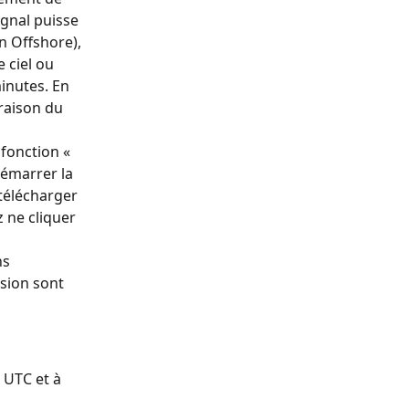
gnal puisse 
n Offshore), 
 ciel ou 
inutes. En 
raison du 
fonction « 
émarrer la 
télécharger 
 ne cliquer 
s 
sion sont 
 UTC et à 