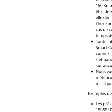
150 Ko p
être de 
elle dim
l'horizo
cas de c
temps d
Toute in
Smart Co
connexio
» et pat
sur auc
Nous vou
météorol
mis à jou
Exemples de 
Les prév
15h55 U