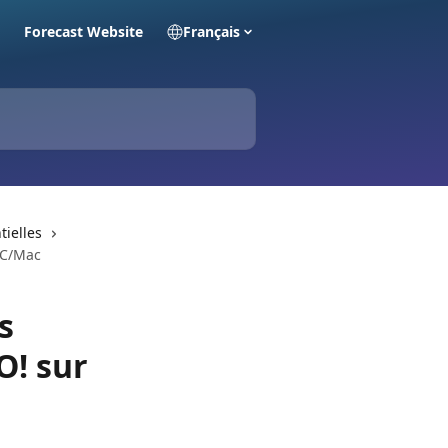
Forecast Website
Français
tielles
PC/Mac
s
O! sur