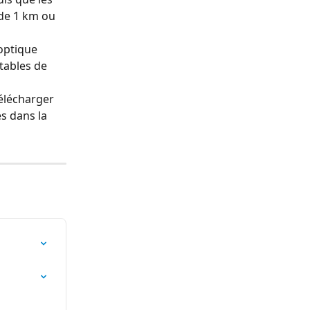
de 1 km ou 
optique 
tables de 
télécharger 
s dans la 