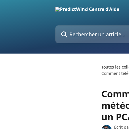
Passer au contenu principal
Rechercher un article...
Toutes les col
Comment téléc
Comme
météo
un PC
Écrit p