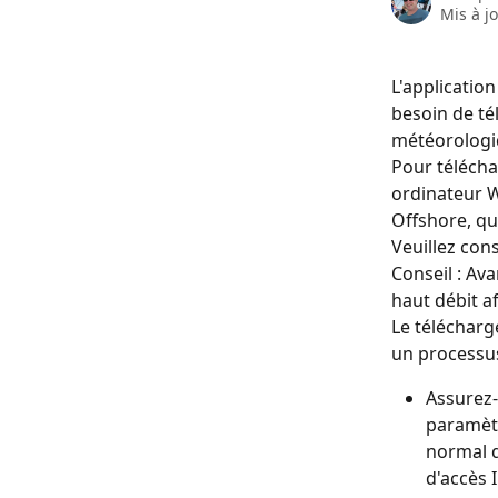
Mis à j
L'applicatio
besoin de té
météorologi
Pour téléchar
ordinateur W
Offshore, qu
Veuillez cons
Conseil : Ava
haut débit af
Le télécharg
un processus 
Assurez-
paramètr
normal q
d'accès 