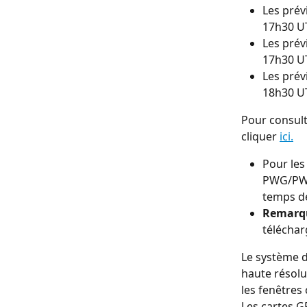
Les prév
17h30 U
Les prév
17h30 U
Les prév
18h30 U
Pour consult
cliquer 
ici.
Pour les
PWG/PWE
temps de
Remarqu
téléchar
Le système d
haute résolu
les fenêtres
Les cartes G