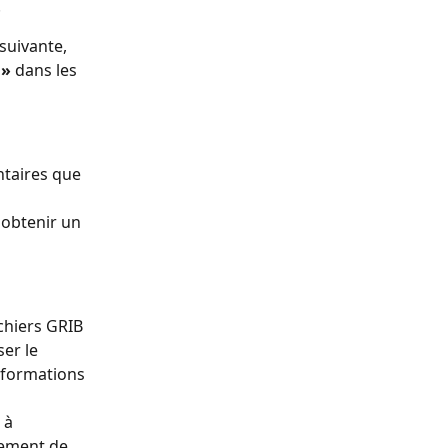
.
suivante, 
 »
 dans les 
ntaires que 
 obtenir un 
ichiers GRIB 
er le 
nformations 
 à 
gement de 