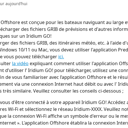
our aujourd’hui
n Offshore est conçue pour les bateaux naviguant au large e
lécharger des fichiers GRIB de prévisions et d'autres inform
ques sur un Iridium GO!
ger des fichiers GRIB, des itinéraires météo, etc. à l'aide d'
indows 10/11 ou Mac, vous devez utiliser l'application Pre
e vous pouvez télécharger 
ici.
ulter 
la vidéo
 expliquant comment utiliser l'application Off
nt d’utiliser l’ Iridium GO! pour télécharger, utilisez une co
in de vous familiariser avec l’application Offshore et le résul
ement via une connexion Internet haut débit ou avec l' Iridi
très similaire. Veuillez consulter les conseils ci-dessous ;
vous d'être connecté à votre appareil Iridium GO! Accédez 
es Wi-Fi et sélectionnez le réseau Iridium-XXXX. Veuillez note
ue la connexion Wi-Fi affiche un symbole d'erreur ou le me
Internet ». L'application Offshore établira la connexion Inte