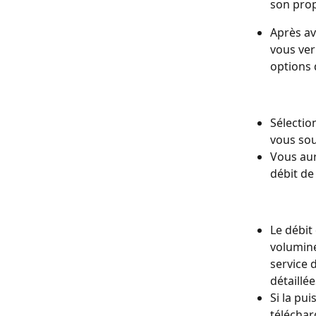
son pro
Après av
vous ver
options d
Sélectio
vous sou
Vous aur
débit de
Le débit 
volumine
service 
détaillée
Si la pu
téléchar