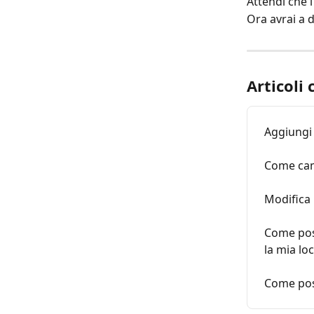
Attendi che l
Ora avrai a 
Articoli 
Aggiungi 
Come camb
Modifica l
Come poss
la mia loc
Come poss