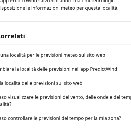
'app PredictWind salvi ed elabori i dati meteorologici.
disposizione le informazioni meteo per questa località.
correlati
una località per le previsioni meteo sul sito web
iare la località delle previsioni nell'app PredictWind
a località delle previsioni sul sito web
o visualizzare le previsioni del vento, delle onde e del tem
alità?
o controllare le previsioni del tempo per la mia zona?