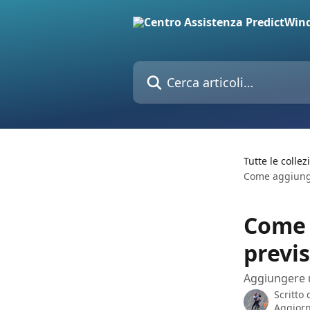
Vai al contenuto principale
Cerca articoli…
Tutte le collez
Come aggiunge
Come 
previ
Aggiungere u
Scritto
Aggiorn