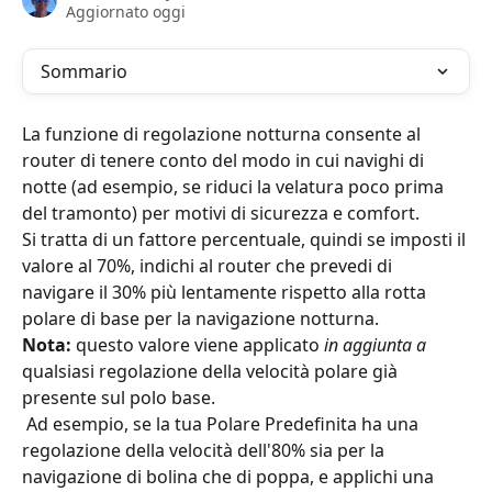
Aggiornato oggi
Sommario
La funzione di regolazione notturna consente al 
router di tenere conto del modo in cui navighi di 
notte (ad esempio, se riduci la velatura poco prima 
del tramonto) per motivi di sicurezza e comfort.
Si tratta di un fattore percentuale, quindi se imposti il ​​
valore al 70%, indichi al router che prevedi di 
navigare il 30% più lentamente rispetto alla rotta 
polare di base per la navigazione notturna.
Nota:
 questo valore viene applicato 
in aggiunta a
qualsiasi regolazione della velocità polare già 
presente sul polo base.
 Ad esempio, se la tua Polare Predefinita ha una 
regolazione della velocità dell'80% sia per la 
navigazione di bolina che di poppa, e applichi una 