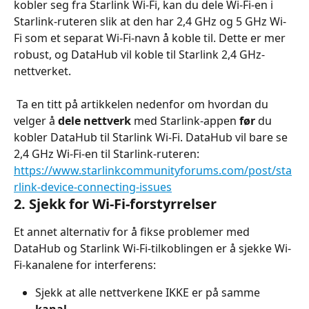
kobler seg fra Starlink Wi-Fi, kan du dele Wi-Fi-en i 
Starlink-ruteren slik at den har 2,4 GHz og 5 GHz Wi-
Fi som et separat Wi-Fi-navn å koble til. Dette er mer 
robust, og DataHub vil koble til Starlink 2,4 GHz-
nettverket.
 Ta en titt på artikkelen nedenfor om hvordan du 
velger å 
dele nettverk
 med Starlink-appen 
før
 du 
kobler DataHub til Starlink Wi-Fi. DataHub vil bare se 
2,4 GHz Wi-Fi-en til Starlink-ruteren:
https://www.starlinkcommunityforums.com/post/sta
rlink-device-connecting-issues
2. Sjekk for Wi-Fi-forstyrrelser
Et annet alternativ for å fikse problemer med 
DataHub og Starlink Wi-Fi-tilkoblingen er å sjekke Wi-
Fi-kanalene for interferens:
Sjekk at alle nettverkene IKKE er på samme 