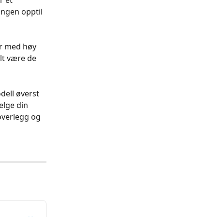
r et 
ngen opptil 
r med høy 
lt være de 
dell øverst 
elge din 
verlegg og 