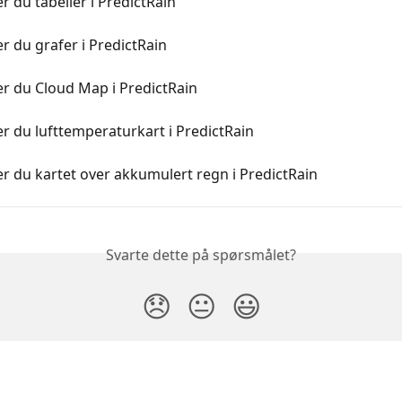
er du tabeller i PredictRain
er du grafer i PredictRain
er du Cloud Map i PredictRain
er du lufttemperaturkart i PredictRain
er du kartet over akkumulert regn i PredictRain
Svarte dette på spørsmålet?
😞
😐
😃