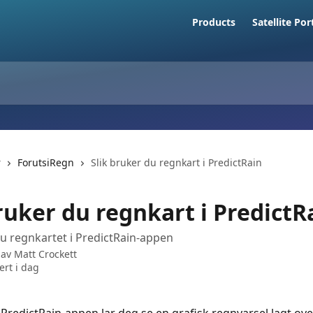
Products
Satellite Por
r
ForutsiRegn
Slik bruker du regnkart i PredictRain
ruker du regnkart i PredictR
du regnkartet i PredictRain-appen
 av
Matt Crockett
rt i dag