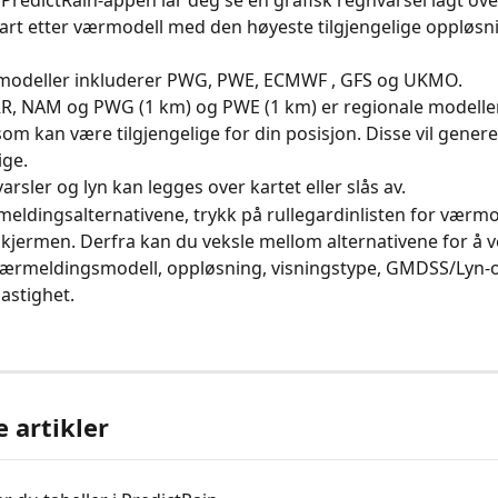
 PredictRain-appen lar deg se en grafisk regnvarsel lagt ove
art etter værmodell med den høyeste tilgjengelige oppløsni
modeller inkluderer PWG, PWE, ECMWF , GFS og UKMO.
, NAM og PWG (1 km) og PWE (1 km) er regionale modelle
om kan være tilgjengelige for din posisjon. Disse vil genere
ige.
sler og lyn kan legges over kartet eller slås av.
meldingsalternativene, trykk på rullegardinlisten for værmo
 skjermen. Derfra kan du veksle mellom alternativene for å v
værmeldingsmodell, oppløsning, visningstype, GMDSS/Lyn-o
astighet.
e artikler