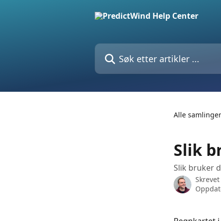
Gå til hovedinnhold
Søk etter artikler ...
Alle samlinge
Slik b
Slik bruker 
Skrevet
Oppdate