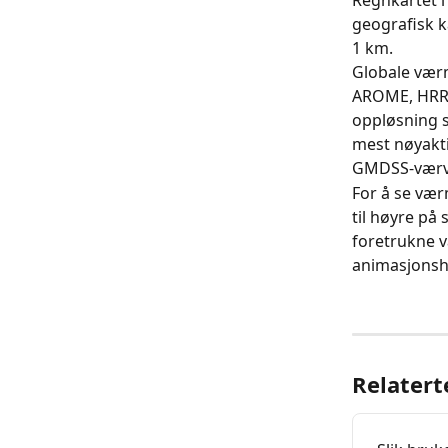
Regnkartet i
geografisk k
1 km.
Globale vær
AROME, HRRR
oppløsning s
mest nøyakt
GMDSS-værvar
For å se vær
til høyre på
foretrukne 
animasjonsh
Relatert