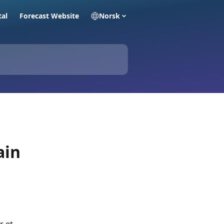
tal
Forecast Website
Norsk
ain