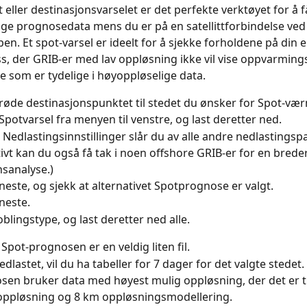
 eller destinasjonsvarselet er det perfekte verktøyet for å f
ge prognosedata mens du er på en satellittforbindelse ved 
en. Et spot-varsel er ideelt for å sjekke forholdene på din 
s, der GRIB-er med lav oppløsning ikke vil vise oppvarmings
e som er tydelige i høyoppløselige data.
 røde destinasjonspunktet til stedet du ønsker for Spot-væ
 Spotvarsel fra menyen til venstre, og last deretter ned.
 Nedlastingsinnstillinger slår du av alle andre nedlastingsp
tivt kan du også få tak i noen offshore GRIB-er for en brede
nsanalyse.)
 neste, og sjekk at alternativet Spotprognose er valgt.
 neste.
oblingstype, og last deretter ned alle.
Spot-prognosen er en veldig liten fil.
dlastet, vil du ha tabeller for 7 dager for det valgte stedet. 
en bruker data med høyest mulig oppløsning, der det er til
 oppløsning og 8 km oppløsningsmodellering.