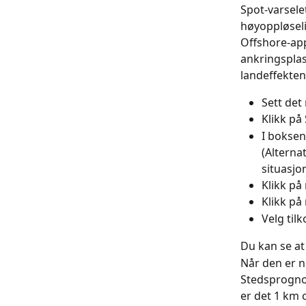
Spot-varselet
høyoppløseli
Offshore-app
ankringsplas
landeffekten
Sett det
Klikk på
I boksen
(Alterna
situasjo
Klikk på
Klikk på
Velg tilk
Du kan se at 
Når den er ne
Stedsprognos
er det 1 km