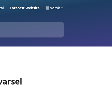
tal
Forecast Website
Norsk
varsel