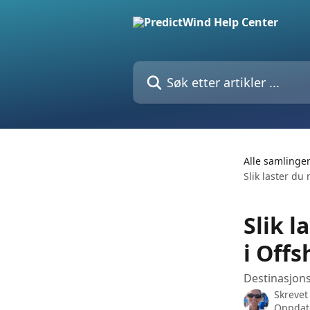
Gå til hovedinnhold
Søk etter artikler ...
Alle samlinge
Slik laster du
Slik l
i Off
Destinasjons
Skrevet
Oppdate