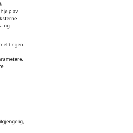
å 
hjelp av 
eksterne 
- og 
rmeldingen.
arametere. 
re 
gjengelig, 