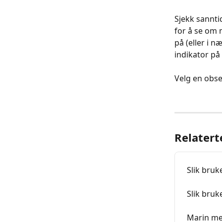
Sjekk sannti
for å se om 
på (eller i n
indikator på
Velg en obse
Relatert
Slik bruk
Slik bruk
Marin me