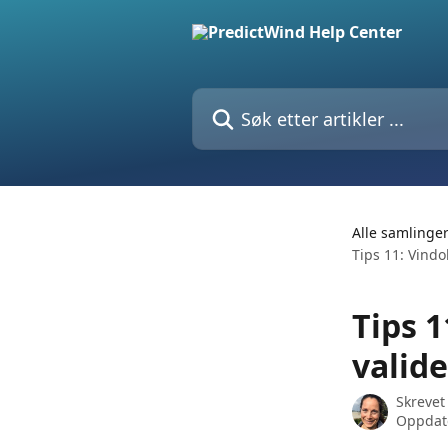
Gå til hovedinnhold
Søk etter artikler ...
Alle samlinge
Tips 11: Vind
Tips 1
valid
Skrevet
Oppdate