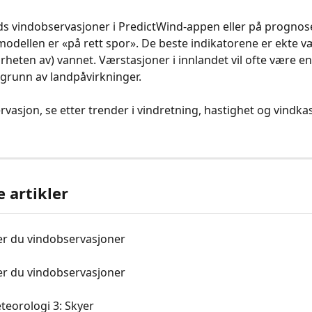
ds vindobservasjoner i PredictWind-appen eller på prognos
modellen er «på rett spor». De beste indikatorene er ekte v
ærheten av) vannet. Værstasjoner i innlandet vil ofte være en
 grunn av landpåvirkninger.
rvasjon, se etter trender i vindretning, hastighet og vindkas
e artikler
er du vindobservasjoner
er du vindobservasjoner
teorologi 3: Skyer