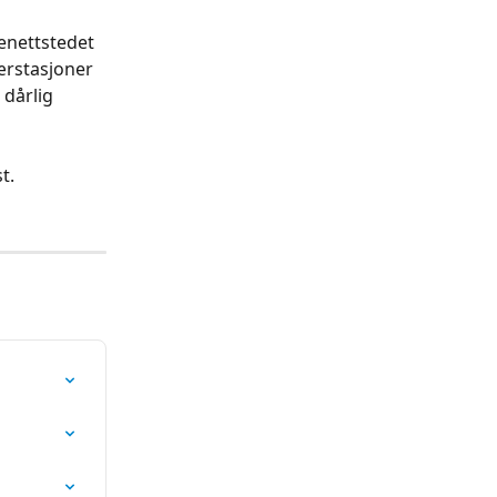
enettstedet 
ærstasjoner 
 dårlig 
t.