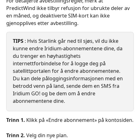
For detaljerte avbestillingsregler, merk at 
PredictWind ikke tilbyr refusjon for ubrukte deler av 
en måned, og deaktiverte SIM-kort kan ikke 
gjenopplives etter avbestilling.
TIPS
 : Hvis Starlink går ned til sjøs, vil du ikke 
kunne endre Iridium-abonnementene dine, da 
du trenger en høyhastighets 
internettforbindelse for å logge deg på 
satellittportalen for å endre abonnementene. 
Du kan dele påloggingsinformasjonen med en 
betrodd venn på land, sende dem en SMS fra 
Iridium GO! og be dem om å endre 
abonnementene dine.
Trinn 1.
 Klikk på «Endre abonnement» på kontosiden.
Trinn 2.
 Velg din nye plan.