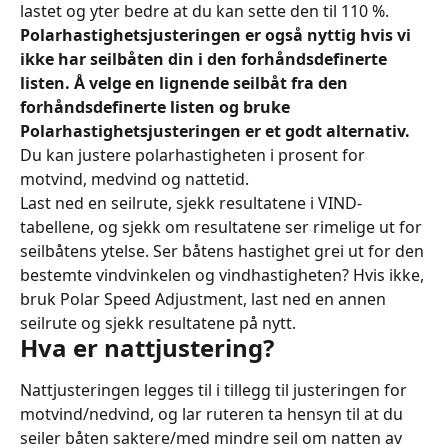
lastet og yter bedre at du kan sette den til 110 %.
Polarhastighetsjusteringen er også nyttig hvis vi 
ikke har seilbåten din i den forhåndsdefinerte 
listen. Å velge en lignende seilbåt fra den 
forhåndsdefinerte listen og bruke 
Polarhastighetsjusteringen er et godt alternativ.
Du kan justere polarhastigheten i prosent for 
motvind, medvind og nattetid.
Last ned en seilrute, sjekk resultatene i VIND-
tabellene, og sjekk om resultatene ser rimelige ut for 
seilbåtens ytelse. Ser båtens hastighet grei ut for den 
bestemte vindvinkelen og vindhastigheten? Hvis ikke, 
bruk Polar Speed ​​Adjustment, last ned en annen 
seilrute og sjekk resultatene på nytt.
Hva er nattjustering?
Nattjusteringen legges til i tillegg til justeringen for 
motvind/nedvind, og lar ruteren ta hensyn til at du 
seiler båten saktere/med mindre seil om natten av 