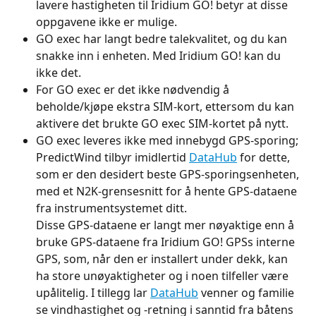
lavere hastigheten til Iridium GO! betyr at disse 
oppgavene ikke er mulige.
GO exec har langt bedre talekvalitet, og du kan 
snakke inn i enheten. Med Iridium GO! kan du 
ikke det.
For GO exec er det ikke nødvendig å 
beholde/kjøpe ekstra SIM-kort, ettersom du kan 
aktivere det brukte GO exec SIM-kortet på nytt.
GO exec leveres ikke med innebygd GPS-sporing; 
PredictWind tilbyr imidlertid 
DataHub
 for dette, 
som er den desidert beste GPS-sporingsenheten, 
med et N2K-grensesnitt for å hente GPS-dataene 
fra instrumentsystemet ditt.
Disse GPS-dataene er langt mer nøyaktige enn å 
bruke GPS-dataene fra Iridium GO! GPSs interne 
GPS, som, når den er installert under dekk, kan 
ha store unøyaktigheter og i noen tilfeller være 
upålitelig. I tillegg lar 
DataHub
 venner og familie 
se vindhastighet og -retning i sanntid fra båtens 