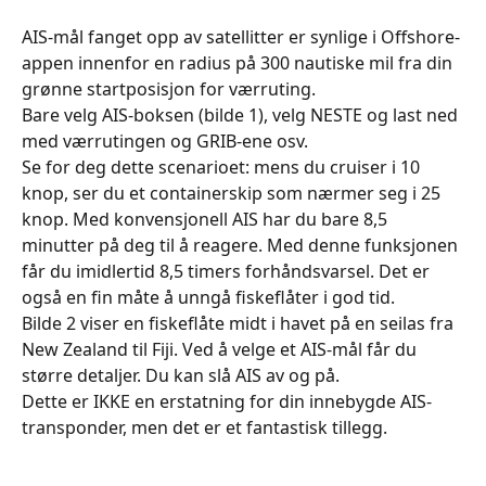
AIS-mål fanget opp av satellitter er synlige i Offshore-
appen innenfor en radius på 300 nautiske mil fra din 
grønne startposisjon for værruting.
Bare velg AIS-boksen (bilde 1), velg NESTE og last ned 
med værrutingen og GRIB-ene osv.
Se for deg dette scenarioet: mens du cruiser i 10 
knop, ser du et containerskip som nærmer seg i 25 
knop. Med konvensjonell AIS har du bare 8,5 
minutter på deg til å reagere. Med denne funksjonen 
får du imidlertid 8,5 timers forhåndsvarsel. Det er 
også en fin måte å unngå fiskeflåter i god tid.
Bilde 2 viser en fiskeflåte midt i havet på en seilas fra 
New Zealand til Fiji. Ved å velge et AIS-mål får du 
større detaljer. Du kan slå AIS av og på.
Dette er IKKE en erstatning for din innebygde AIS-
transponder, men det er et fantastisk tillegg.