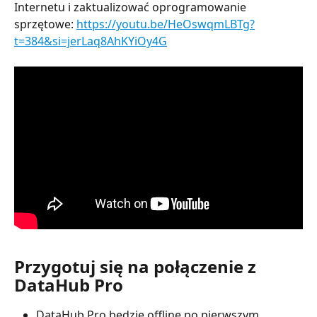
Internetu i zaktualizować oprogramowanie 
sprzętowe: 
https://youtu.be/HeOswqmLBTg?
t=384&si=jerLaq8AhKYiOy4G
Przygotuj się na połączenie z 
DataHub Pro
DataHub Pro będzie offline po pierwszym 