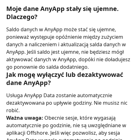
Moje dane AnyApp stały się ujemne. 
Dlaczego?
Saldo danych w AnyApp może stać się ujemne, 
ponieważ występuje opóźnienie między zużyciem 
danych a naliczeniem i aktualizacją salda danych w 
AnyApp. Jeśli saldo jest ujemne, nie będziesz mógł 
aktywować danych w AnyApp, dopóki nie doładujesz 
go ponownie do salda dodatniego.
Jak mogę wyłączyć lub dezaktywować 
dane AnyApp?
Usługa AnyApp Data zostanie automatycznie 
dezaktywowana po upływie godziny. Nie musisz nic 
robić.
Ważna uwaga:
 Obecnie sesje, które wygasają 
automatycznie po godzinie, nie są uwzględniane w 
aplikacji Offshore. Jeśli więc pozwolisz, aby sesja 