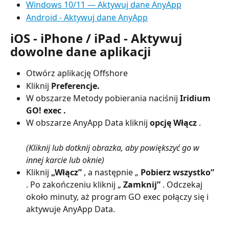
Windows 10/11 — Aktywuj dane AnyApp
Android - Aktywuj dane AnyApp
iOS - iPhone / iPad - Aktywuj 
dowolne dane aplikacji
Otwórz aplikację Offshore
Kliknij 
Preferencje.
W obszarze Metody pobierania naciśnij 
Iridium 
GO! exec .
W obszarze AnyApp Data kliknij 
opcję Włącz
 .
(Kliknij lub dotknij obrazka, aby powiększyć go w 
innej karcie lub oknie)
Kliknij 
„Włącz”
 , a następnie „ 
Pobierz wszystko”
. Po zakończeniu kliknij „ 
Zamknij”
 . Odczekaj 
około minuty, aż program GO exec połączy się i 
aktywuje AnyApp Data.