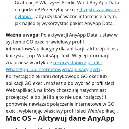
Gratulacje! Włączyłeś PredictWind Any App Data 
na godzinę! Przeczytaj sekcję 
„Często zadawane 
pytania”
 , aby uzyskać ważne informacje o tym, 
jak najlepiej wykorzystać pakiet AnyApp Data.
Ważna uwaga:
 Po aktywacji AnyApp Data, ustaw w 
systemie GO exec prawidłowy profil 
internetowy/aplikacyjny dla aplikacji, z której chcesz 
korzystać, np. WhatsApp Text. Więcej informacji 
znajdziesz w artykule 
o korzystaniu z
profili 
WhatsApp lub internetowych/aplikacyjnych
 .
Korzystając z ekranu dotykowego GO exec lub 
aplikacji GO exec , możesz albo wybrać profil sieci 
Web/aplikacji, na który chcesz się natychmiast 
przełączyć, albo, jeśli się to nie uda, rozłączyć i 
ponownie nawiązać połączenie internetowe w GO 
exec , wybierając właściwy profil sieci Web/aplikacji.
Mac OS – Aktywuj dane AnyApp