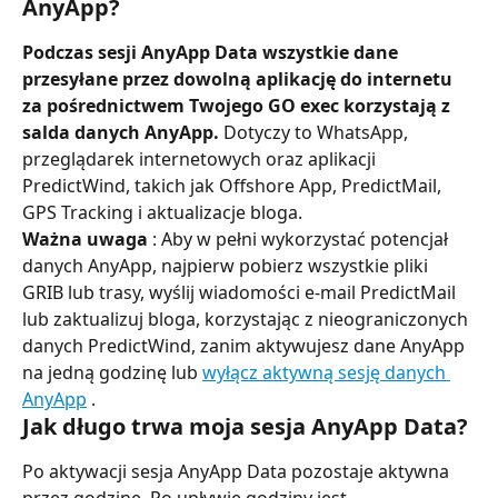
AnyApp?
Podczas sesji AnyApp Data wszystkie dane 
przesyłane przez dowolną aplikację do internetu 
za pośrednictwem Twojego GO exec korzystają z 
salda danych AnyApp.
 Dotyczy to WhatsApp, 
przeglądarek internetowych oraz aplikacji 
PredictWind, takich jak Offshore App, PredictMail, 
GPS Tracking i aktualizacje bloga.
Ważna uwaga
 : Aby w pełni wykorzystać potencjał 
danych AnyApp, najpierw pobierz wszystkie pliki 
GRIB lub trasy, wyślij wiadomości e-mail PredictMail 
lub zaktualizuj bloga, korzystając z nieograniczonych 
danych PredictWind, zanim aktywujesz dane AnyApp 
na jedną godzinę lub 
wyłącz aktywną sesję danych 
AnyApp
 .
Jak długo trwa moja sesja AnyApp Data?
Po aktywacji sesja AnyApp Data pozostaje aktywna 