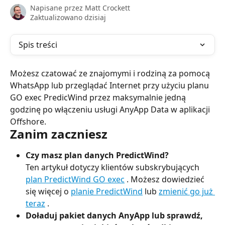
Napisane przez
Matt Crockett
Zaktualizowano dzisiaj
Spis treści
Możesz czatować ze znajomymi i rodziną za pomocą 
WhatsApp lub przeglądać Internet przy użyciu planu 
GO exec PredicWind przez maksymalnie jedną 
godzinę po włączeniu usługi AnyApp Data w aplikacji 
Offshore.
Zanim zaczniesz
Czy masz plan danych PredictWind?
Ten artykuł dotyczy klientów subskrybujących 
plan PredictWind GO exec
 . Możesz dowiedzieć 
się więcej o 
planie PredictWind
 lub 
zmienić go już 
teraz
 .
Doładuj pakiet danych AnyApp lub sprawdź, 