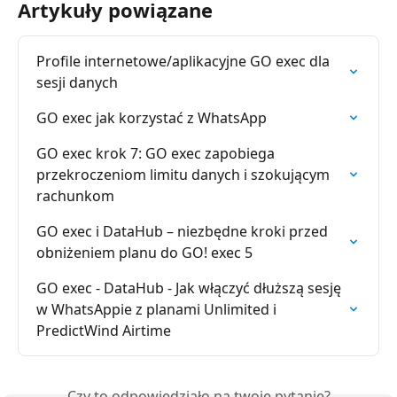
Artykuły powiązane
Profile internetowe/aplikacyjne GO exec dla 
sesji danych
GO exec jak korzystać z WhatsApp
GO exec krok 7: GO exec zapobiega 
przekroczeniom limitu danych i szokującym 
rachunkom
GO exec i DataHub – niezbędne kroki przed 
obniżeniem planu do GO! exec 5
GO exec - DataHub - Jak włączyć dłuższą sesję 
w WhatsAppie z planami Unlimited i 
PredictWind Airtime
Czy to odpowiedziało na twoje pytanie?