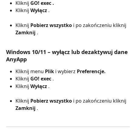
Kliknij 
GO! exec .
Kliknij 
Wyłącz
 .
Kliknij 
Pobierz wszystko
 i po zakończeniu kliknij 
Zamknij
 .
Windows 10/11 – wyłącz lub dezaktywuj dane 
AnyApp
Kliknij menu 
Plik
 i wybierz 
Preferencje.
Kliknij 
GO! exec
 .
Kliknij 
Wyłącz
 .
Kliknij 
Pobierz wszystko
 i po zakończeniu kliknij 
Zamknij
 .