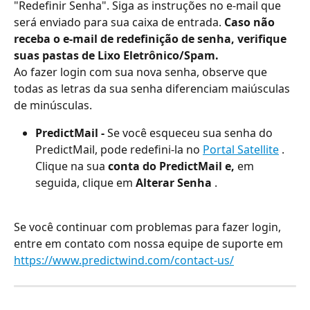
"Redefinir Senha". Siga as instruções no e-mail que 
será enviado para sua caixa de entrada. 
Caso não 
receba o e-mail de redefinição de senha, verifique 
suas pastas de Lixo Eletrônico/Spam.
Ao fazer login com sua nova senha, observe que 
todas as letras da sua senha diferenciam maiúsculas 
de minúsculas.
PredictMail -
 Se você esqueceu sua senha do 
PredictMail, pode redefini-la no 
Portal Satellite
 . 
Clique na sua 
conta do PredictMail e,
 em 
seguida, clique em 
Alterar Senha
 .
Se você continuar com problemas para fazer login, 
entre em contato com nossa equipe de suporte em 
https://www.predictwind.com/contact-us/