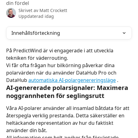
din fördel
Skrivet av
Matt Crockett
Uppdaterad idag
Innehållsförteckning
På PredictWind är vi engagerade i att utveckla 
tekniken för väderrouting.
Vi får ofta frågan hur bilkörning påverkar dina 
polarvärden när du använder DataHub Pro och 
DataHub 
automatiska AI-polargenereringsläge
 .
AI-genererade polarsignaler: Maximera 
noggrannheten för seglingsrutt
Våra AI-polarer använder all insamlad båtdata för att 
återspegla verklig prestanda. Detta säkerställer en 
heltäckande representation av hur du faktiskt 
använder din båt.
All information som helt avviker från förväntade 