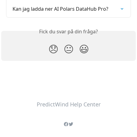
Kan jag ladda ner AI Polars DataHub Pro?
Fick du svar på din fråga?
😞
😐
😃
PredictWind Help Center