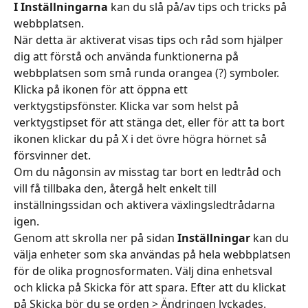
I Inställningarna
 kan du slå på/av tips och tricks på 
webbplatsen.
När detta är aktiverat visas tips och råd som hjälper 
dig att förstå och använda funktionerna på 
webbplatsen som små runda orangea (?) symboler. 
Klicka på ikonen för att öppna ett 
verktygstipsfönster. Klicka var som helst på 
verktygstipset för att stänga det, eller för att ta bort 
ikonen klickar du på X i det övre högra hörnet så 
försvinner det.
Om du någonsin av misstag tar bort en ledtråd och 
vill få tillbaka den, återgå helt enkelt till 
inställningssidan och aktivera växlingsledtrådarna 
igen.
Genom att skrolla ner på sidan 
Inställningar
 kan du 
välja enheter som ska användas på hela webbplatsen 
för de olika prognosformaten. Välj dina enhetsval 
och klicka på Skicka för att spara. Efter att du klickat 
på Skicka bör du se orden > Ändringen lyckades.