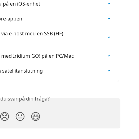
 på en iOS-enhet
ore-appen
via e-post med en SSB (HF) 
 med Iridium GO! på en PC/Mac
satellitanslutning
 du svar på din fråga?
😞
😐
😃