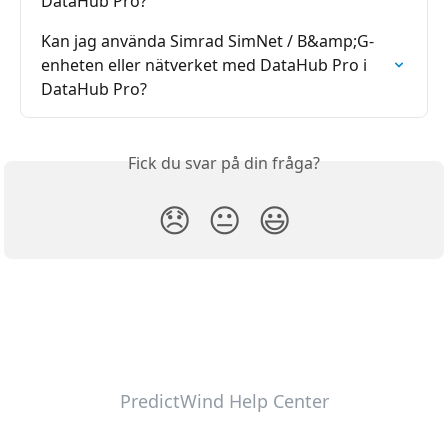
DataHub Pro?
Kan jag använda Simrad SimNet / B&amp;G-
enheten eller nätverket med DataHub Pro i 
DataHub Pro?
Fick du svar på din fråga?
😞
😐
😃
PredictWind Help Center