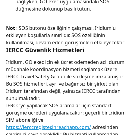
bağlıyken, GO exec uygulamasındaki SOS 
düğmesine dokunup basılı tutun.
Not
 : SOS butonu özelliğinin çalışması, Iridium'u 
etkileyen koşullarla sınırlıdır. SOS özelliğinin 
kullanılması, devam eden görüşmeleri etkileyecektir.
IERCC Güvenlik Hizmetleri
Iridium, GO exec için ek ücret ödemeden acil durum 
müdahale koordinasyon hizmeti sağlamak üzere 
IERCC Travel Safety Group ile sözleşme imzalamıştır. 
Bu SOS hizmetleri, ayrı ve bağımsız bir şirket olan 
Iridium tarafından değil, yalnızca IERCC tarafından 
sunulmaktadır.
IERCC'ye yapılacak SOS aramaları için standart 
görüşme ücretleri uygulanacaktır; geçerli bir Iridium 
SIM aboneliği ve 
https://ierccregister.inreachapp.com/
 adresinden 
çevrimiçi kayıt gereklidir. Bu hizmeti kullanmadan 