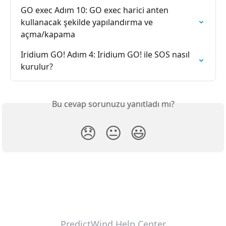
GO exec Adım 10: GO exec harici anten 
kullanacak şekilde yapılandırma ve 
açma/kapama
Iridium GO! Adım 4: Iridium GO! ile SOS nasıl 
kurulur?
Bu cevap sorunuzu yanıtladı mı?
😞
😐
😃
PredictWind Help Center