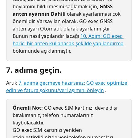
boylamını bildirmesini sağlamak için, 
GNSS 
anten ayarının
Dahili
 olarak ayarlanması çok 
önemlidir. Varsayılan olarak, GO exec GNSS 
anten ayarı Otomatik olarak ayarlanmıştır. 
Bunun nasıl yapılandırılacağı 
10. Adım: GO exec 
harici bir anten kullanacak şekilde yapılandırma
bölümünde açıklanmıştır.
7. adıma geçin.
Artık 
7. adıma geçmeye hazırsınız: GO exec optimize 
edin ve fatura şokunu/veri aşımını önleyin
 .
Önemli Not:
 GO exec SIM kartınızı devre dışı 
bırakırsanız, telefon numaralarınız 
kaybolacaktır.
GO exec SIM kartınızı yeniden 
etkinleştirdiğinizde yeni telefon numaraları 