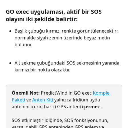
GO exec uygulaması, aktif bir SOS 
olayını iki şekilde belirtir:
Başlık çubuğu kırmızı renkte görüntülenecektir; 
normalde siyah zemin üzerinde beyaz metin 
bulunur.
Alt sekme çubuğundaki SOS sekmesinin yanında 
kırmızı bir nokta olacaktır.
Önemli Not:
 PredictWind'in GO exec 
Komple 
Paketi
 ve 
Anten Kiti
 yalnızca Iridium uydu 
antenini içerir; harici GPS anteni 
içermez
 .
SOS etkinleştirildiğinde, SOS fonksiyonunun, 
varsa, dahili GPS anteninden GPS enlem ve 