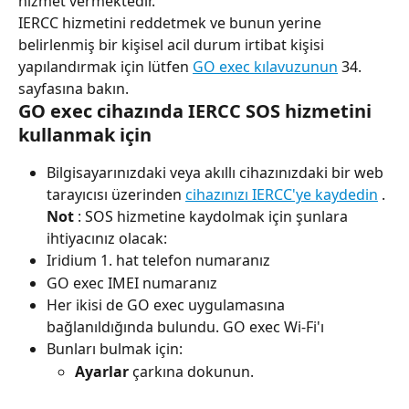
hizmet vermektedir.
IERCC hizmetini reddetmek ve bunun yerine 
belirlenmiş bir kişisel acil durum irtibat kişisi 
yapılandırmak için lütfen 
GO exec kılavuzunun
 34. 
sayfasına bakın.
GO exec cihazında IERCC SOS hizmetini 
kullanmak için
Bilgisayarınızdaki veya akıllı cihazınızdaki bir web 
tarayıcısı üzerinden 
cihazınızı IERCC'ye kaydedin
 .
Not
 : SOS hizmetine kaydolmak için şunlara 
ihtiyacınız olacak:
Iridium 1. hat telefon numaranız
GO exec IMEI numaranız
Her ikisi de GO exec uygulamasına 
bağlanıldığında bulundu.
GO exec Wi-Fi'ı
Bunları bulmak için:
Ayarlar
 çarkına dokunun.