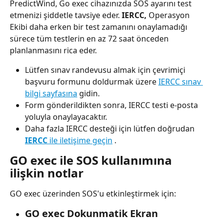
PredictWind, Go exec cihazınızda SOS ayarını test 
etmenizi şiddetle tavsiye eder. 
IERCC,
 Operasyon 
Ekibi daha erken bir test zamanını onaylamadığı 
sürece tüm testlerin en az 72 saat önceden 
planlanmasını rica eder.
Lütfen sınav randevusu almak için çevrimiçi 
başvuru formunu doldurmak üzere 
IERCC sınav 
bilgi sayfasına
 gidin.
Form gönderildikten sonra, IERCC testi e-posta 
yoluyla onaylayacaktır.
Daha fazla IERCC desteği için lütfen doğrudan 
IERCC
 ile iletişime geçin
 .
GO exec ile SOS kullanımına 
ilişkin notlar
GO exec üzerinden SOS'u etkinleştirmek için:
GO exec Dokunmatik Ekran