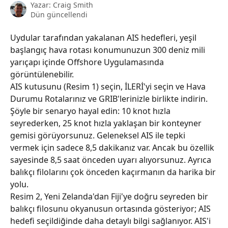
Yazar:
Craig Smith
Dün güncellendi
Uydular tarafından yakalanan AIS hedefleri, yeşil 
başlangıç ​​hava rotası konumunuzun 300 deniz mili 
yarıçapı içinde Offshore Uygulamasında 
görüntülenebilir.
AIS kutusunu (Resim 1) seçin, İLERİ'yi seçin ve Hava 
Durumu Rotalarınız ve GRIB'lerinizle birlikte indirin.
Şöyle bir senaryo hayal edin: 10 knot hızla 
seyrederken, 25 knot hızla yaklaşan bir konteyner 
gemisi görüyorsunuz. Geleneksel AIS ile tepki 
vermek için sadece 8,5 dakikanız var. Ancak bu özellik 
sayesinde 8,5 saat önceden uyarı alıyorsunuz. Ayrıca 
balıkçı filolarını çok önceden kaçırmanın da harika bir 
yolu.
Resim 2, Yeni Zelanda'dan Fiji'ye doğru seyreden bir 
balıkçı filosunu okyanusun ortasında gösteriyor; AIS 
hedefi seçildiğinde daha detaylı bilgi sağlanıyor. AIS'i 