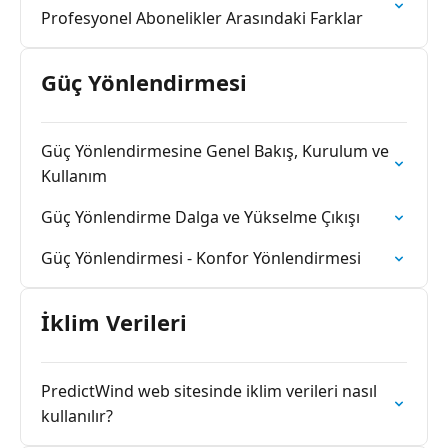
Profesyonel Abonelikler Arasındaki Farklar
Güç Yönlendirmesi
Güç Yönlendirmesine Genel Bakış, Kurulum ve
Kullanım
Güç Yönlendirme Dalga ve Yükselme Çıkışı
Güç Yönlendirmesi - Konfor Yönlendirmesi
İklim Verileri
PredictWind web sitesinde iklim verileri nasıl
kullanılır?