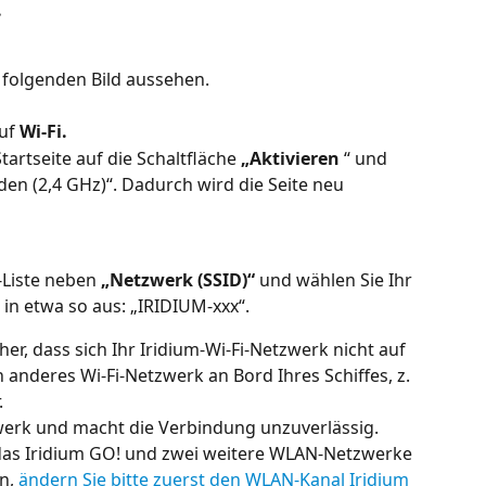
.
 folgenden Bild aussehen.
uf 
Wi-Fi.
tartseite auf die Schaltfläche 
„Aktivieren
 “ und 
den (2,4 GHz)“. Dadurch wird die Seite neu 
Liste neben 
„Netzwerk (SSID)“
 und wählen Sie Ihr 
t in etwa so aus: „IRIDIUM-xxx“.
icher, dass sich Ihr Iridium-Wi-Fi-Netzwerk nicht auf 
n anderes Wi-Fi-Netzwerk an Bord Ihres Schiffes, z. 
.
zwerk und macht die Verbindung unzuverlässig.
h das Iridium GO! und zwei weitere WLAN-Netzwerke 
n, 
ändern Sie bitte zuerst den WLAN-Kanal Iridium 