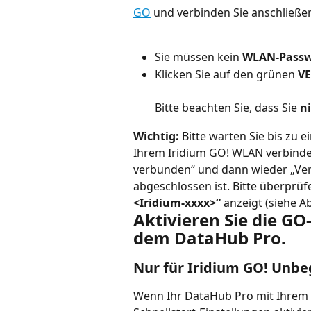
GO
 und verbinden Sie anschließ
Sie müssen kein 
WLAN-Passw
Klicken Sie auf den grünen 
V
Bitte beachten Sie, dass Sie 
n
Wichtig:
 Bitte warten Sie bis zu
Ihrem Iridium GO! WLAN verbindet
verbunden“ und dann wieder „Ver
abgeschlossen ist. Bitte überprüf
<Iridium-xxxx>“
 anzeigt (siehe A
Aktivieren Sie die GO
dem DataHub Pro.
Nur für Iridium GO! Unbe
Wenn Ihr DataHub Pro mit Ihrem I