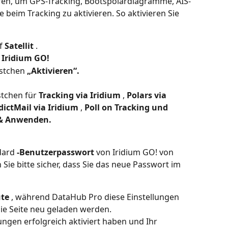
ieren, um GPS-Tracking, Bootspolardiagramme, AIS-
 beim Tracking zu aktivieren. So aktivieren Sie 
f 
Satellit
 .
 
Iridium GO!
ästchen 
„Aktivieren“.
stchen für 
Tracking via Iridium
 , 
Polars via 
dictMail via Iridium
 , 
Poll on Tracking und
 & Anwenden.
dard 
-Benutzerpasswort
 von Iridium GO! von 
n Sie bitte sicher, dass Sie das neue Passwort im 
ute
 , während DataHub Pro diese Einstellungen 
ie Seite neu geladen werden.
ungen erfolgreich aktiviert haben und Ihr 