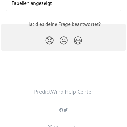
Tabellen angezeigt
Hat dies deine Frage beantwortet?
😞
😐
😃
PredictWind Help Center