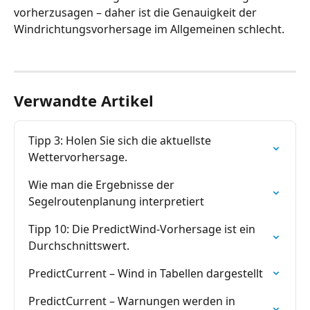
vorherzusagen – daher ist die Genauigkeit der 
Windrichtungsvorhersage im Allgemeinen schlecht.
Verwandte Artikel
Tipp 3: Holen Sie sich die aktuellste 
Wettervorhersage.
Wie man die Ergebnisse der 
Segelroutenplanung interpretiert
Tipp 10: Die PredictWind-Vorhersage ist ein 
Durchschnittswert.
PredictCurrent – ​​Wind in Tabellen dargestellt
PredictCurrent – ​​Warnungen werden in 