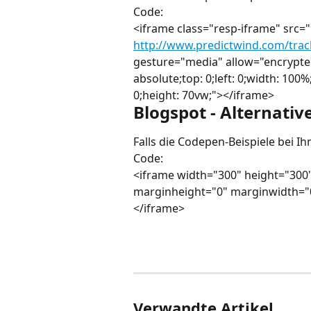
Code:
<iframe class="resp-iframe" src="
http://www.predictwind.com/tra
gesture="media" allow="encrypted
absolute;top: 0;left: 0;width: 100
0;height: 70vw;"></iframe>
Blogspot - Alternativ
Falls die Codepen-Beispiele bei Ih
Code:
<iframe width="300" height="300"
marginheight="0" marginwidth="
</iframe>
Verwandte Artikel