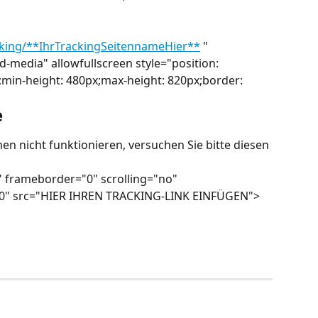
 
cking/**IhrTrackingSeitennameHier**
 " 
-media" allowfullscreen style="position: 
%;min-height: 480px;max-height: 820px;border: 
e
nen nicht funktionieren, versuchen Sie bitte diesen 
 frameborder="0" scrolling="no" 
0" src="HIER IHREN TRACKING-LINK EINFÜGEN">