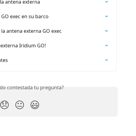
 la antena externa
r GO exec en su barco
e la antena externa GO exec
externa Iridium GO!
ntes
do contestada tu pregunta?
😞
😐
😃