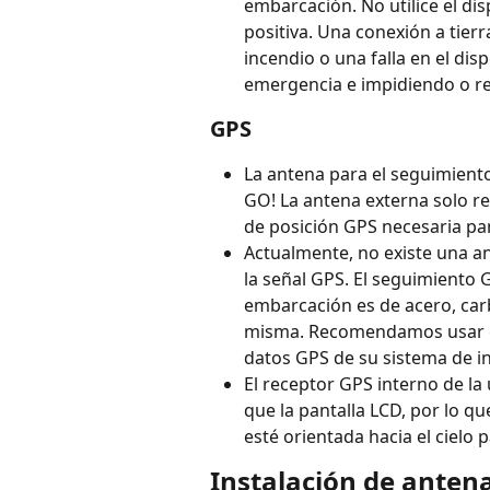
embarcación. No utilice el dis
positiva. Una conexión a tier
incendio o una falla en el dis
emergencia e impidiendo o re
GPS
La antena para el seguimient
GO! La antena externa solo repi
de posición GPS necesaria pa
Actualmente, no existe una an
la señal GPS. El seguimiento 
embarcación es de acero, carb
misma. Recomendamos usar e
datos GPS de su sistema de i
El receptor GPS interno de la
que la pantalla LCD, por lo qu
esté orientada hacia el cielo
Instalación de anten