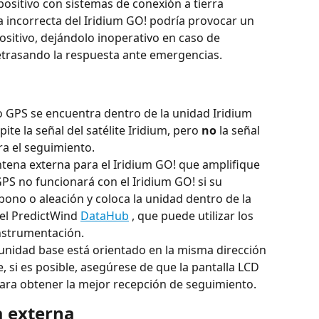
positivo con sistemas de conexión a tierra 
ra incorrecta del Iridium GO! podría provocar un 
positivo, dejándolo inoperativo en caso de 
trasando la respuesta ante emergencias.
o GPS se encuentra dentro de la unidad Iridium 
te la señal del satélite Iridium, pero 
no
 la señal 
ra el seguimiento.
tena externa para el Iridium GO! que amplifique 
GPS no funcionará con el Iridium GO! si su 
ono o aleación y coloca la unidad dentro de la 
l PredictWind 
DataHub
 , que puede utilizar los 
nstrumentación.
 unidad base está orientado en la misma dirección 
e, si es posible, asegúrese de que la pantalla LCD 
 para obtener la mejor recepción de seguimiento.
a externa