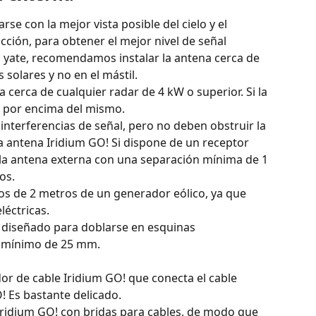
se con la mejor vista posible del cielo y el 
ción, para obtener el mejor nivel de señal 
n yate, recomendamos instalar la antena cerca de 
 solares y no en el mástil.
a cerca de cualquier radar de 4 kW o superior. Si la 
lo por encima del mismo.
nterferencias de señal, pero no deben obstruir la 
la antena Iridium GO! Si dispone de un receptor 
 la antena externa con una separación mínima de 1 
os.
nos de 2 metros de un generador eólico, ya que 
léctricas.
á diseñado para doblarse en esquinas 
o mínimo de 25 mm.
r de cable Iridium GO! que conecta el cable 
! Es bastante delicado.
Iridium GO! con bridas para cables, de modo que 