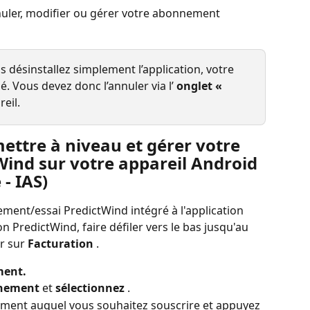
nnuler, modifier ou gérer votre abonnement 
us désinstallez simplement l’application, votre 
 Vous devez donc l’annuler via l’ 
onglet « 
reil.
ttre à niveau et gérer votre 
nd sur votre appareil Android 
- IAS)
ent/essai PredictWind intégré à l'application 
ion PredictWind, faire défiler vers le bas jusqu'au 
r sur 
Facturation
 .
ment.
nnement
 et 
sélectionnez
 .
ement auquel vous souhaitez souscrire et appuyez 