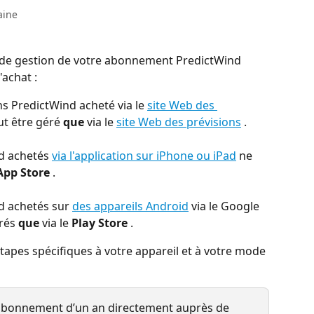
aine
 de gestion de votre abonnement PredictWind 
achat :
 PredictWind acheté via le 
site Web des 
ut être géré 
que
 via le 
site Web des prévisions
 .
 achetés 
via l'application sur iPhone ou iPad
 ne 
App Store
 .
 achetés sur 
des appareils Android
 via le Google 
rés 
que
 via le 
Play Store
 .
étapes spécifiques à votre appareil et à votre mode 
abonnement d’un an directement auprès de 