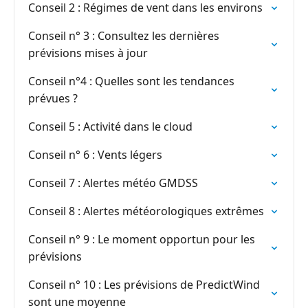
Conseil 2 : Régimes de vent dans les environs
Conseil n° 3 : Consultez les dernières
prévisions mises à jour
Conseil n°4 : Quelles sont les tendances
prévues ?
Conseil 5 : Activité dans le cloud
Conseil n° 6 : Vents légers
Conseil 7 : Alertes météo GMDSS
Conseil 8 : Alertes météorologiques extrêmes
Conseil n° 9 : Le moment opportun pour les
prévisions
Conseil n° 10 : Les prévisions de PredictWind
sont une moyenne