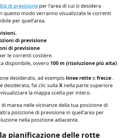
ità di previsione
 per l'area di cui si desidera 
 In questo modo verranno visualizzate le correnti 
bile per quell'area.
isioni.
zioni di previsione
oni di previsione
per le correnti costiere.
ta disponibile, ovvero 
100 m (risoluzione più alta) 
azione desiderato, ad esempio 
linee rette
 o 
frecce
 .
 desiderata, fai clic sulla 
X
 nella parte superiore 
visualizzare la mappa scelta per intero.
i di marea nelle vicinanze della tua posizione di 
ltra posizione di previsione in quell'area per 
soluzione nella posizione adiacente.
a pianificazione delle rotte 