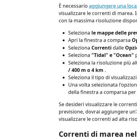
È necessario 
aggiungere una local
visualizzare le correnti di marea.
con la massima risoluzione disponi
Seleziona 
le mappe delle prev
Apri la finestra a comparsa 
Op
Seleziona 
Correnti
 dalle 
Opzi
Seleziona 
"Tidal" e "Ocean"
 
Seleziona la risoluzione più al
/ 400 m o 4 km
 .
Seleziona il tipo di visualizz
Una volta selezionata l'opzione
della finestra a comparsa per 
Se desideri visualizzare le corrent
previsione, dovrai aggiungere un'a
visualizzare le correnti ad alta ri
Correnti di marea nell