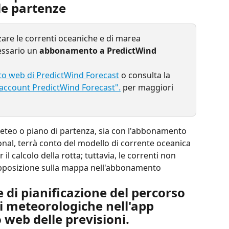
le partenze
zzare le correnti oceaniche e di marea 
ssario un 
abbonamento a PredictWind 
ito web di PredictWind Forecast
 o consulta la 
 account PredictWind Forecast".
per maggiori 
meteo o piano di partenza, sia con l'abbonamento 
nal, terrà conto del modello di corrente oceanica 
 il calcolo della rotta; tuttavia, le correnti non 
pposizione sulla mappa nell'abbonamento 
e di pianificazione del percorso 
ni meteorologiche nell'app 
 web delle previsioni.