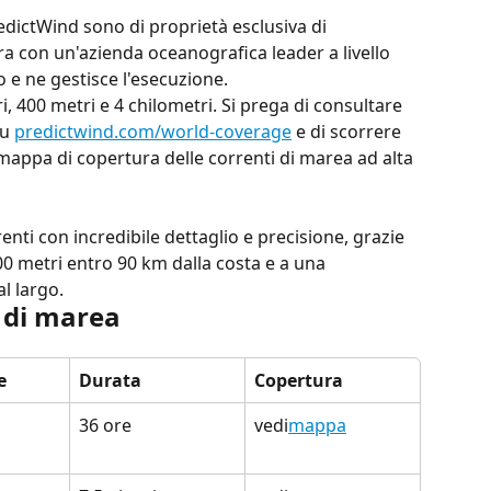
redictWind sono di proprietà esclusiva di 
a con un'azienda oceanografica leader a livello 
 e ne gestisce l'esecuzione.
i, 400 metri e 4 chilometri. Si prega di consultare 
u 
predictwind.com/world-coverage
 e di scorrere 
mappa di copertura delle correnti di marea ad alta 
renti con incredibile dettaglio e precisione, grazie 
0 metri entro 90 km dalla costa e a una 
l largo.
i di marea
e
Durata
Copertura
36 ore
vedi
mappa