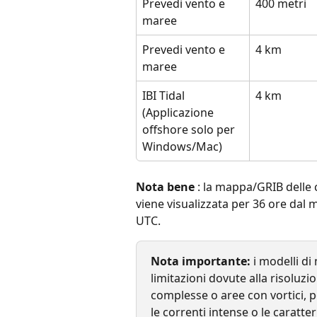
Prevedi vento e 
400 metri
maree
Prevedi vento e 
4 km
maree
IBI Tidal 
4 km
(Applicazione 
offshore solo per 
Windows/Mac)
Nota bene
 : la mappa/GRIB delle 
viene visualizzata per 36 ore dal m
UTC.
Nota importante:
 i modelli d
limitazioni dovute alla risoluzio
complesse o aree con vortici, 
le correnti intense o le caratteri