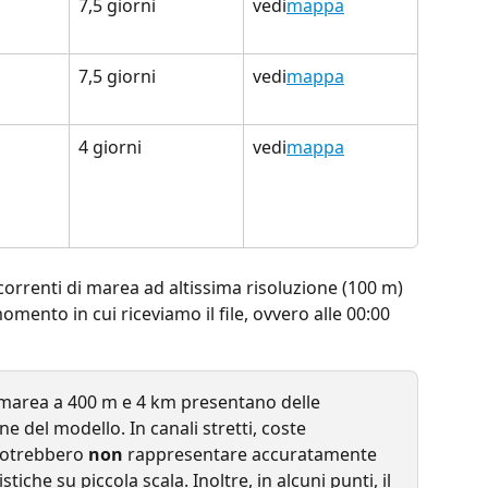
7,5 giorni
vedi
mappa
7,5 giorni
vedi
mappa
4 giorni
vedi
mappa
correnti di marea ad altissima risoluzione (100 m) 
omento in cui riceviamo il file, ovvero alle 00:00 
i marea a 400 m e 4 km presentano delle 
ne del modello. In canali stretti, coste 
potrebbero 
non
 rappresentare accuratamente 
stiche su piccola scala. Inoltre, in alcuni punti, il 