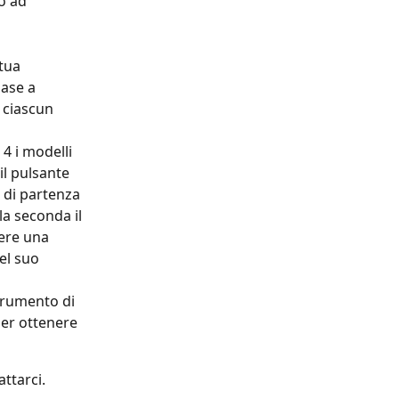
o ad 
tua 
ase a 
 ciascun 
4 i modelli 
l pulsante 
 di partenza 
la seconda il 
ere una 
el suo 
strumento di 
per ottenere 
attarci.