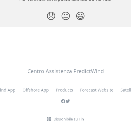
😞
😐
😃
Centro Assistenza PredictWind
ind App
Offshore App
Products
Forecast Website
Satell
Disponibile su Fin