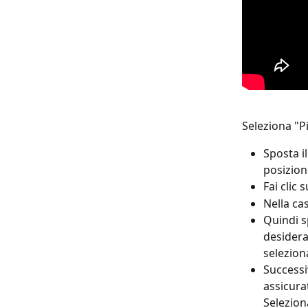
Seleziona "P
Sposta i
posizion
Fai clic
Nella ca
Quindi sp
desidera
selezion
Successi
assicurat
Selezion