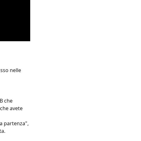
sso nelle 
IB che 
che avete 
a partenza", 
a. 