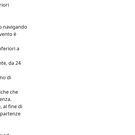
iori 
mo navigando 
vento è 
feriori a 
te, da 24 
no di 
iche che 
tenza.
al fine di 
 partenze 