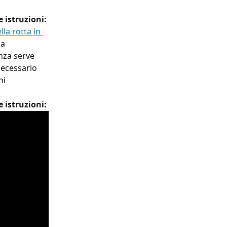
 istruzioni:
la rotta in 
la 
nza serve 
necessario 
ni 
 istruzioni: