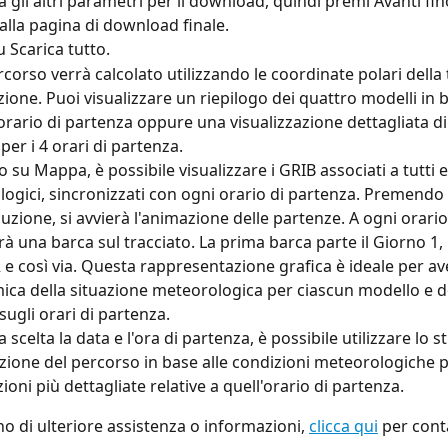
a gli altri parametri per il download, quindi premi Avanti fin
 alla pagina di download finale.
su Scarica tutto.
rcorso verrà calcolato utilizzando le coordinate polari della 
ione. Puoi visualizzare un riepilogo dei quattro modelli in b
orario di partenza oppure una visualizzazione dettagliata di
per i 4 orari di partenza.
 su Mappa, è possibile visualizzare i GRIB associati a tutti e 
ogici, sincronizzati con ogni orario di partenza. Premendo i
duzione, si avvierà l'animazione delle partenze. A ogni orario
à una barca sul tracciato. La prima barca parte il Giorno 1, 
 e così via. Questa rappresentazione grafica è ideale per av
ca della situazione meteorologica per ciascun modello e d
sugli orari di partenza.
 scelta la data e l'ora di partenza, è possibile utilizzare lo 
azione del percorso in base alle condizioni meteorologiche 
oni più dettagliate relative a quell'orario di partenza.
o di ulteriore assistenza o informazioni, 
clicca qui
 per cont