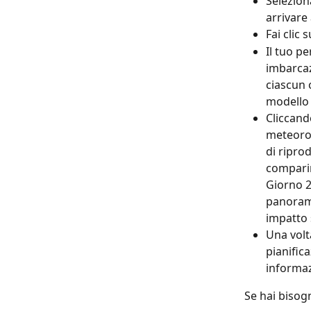
Selezion
arrivare
Fai clic 
Il tuo pe
imbarcaz
ciascun 
modello 
Cliccando
meteorol
di ripro
comparir
Giorno 2
panorami
impatto 
Una volta
pianific
informazi
Se hai bisogn