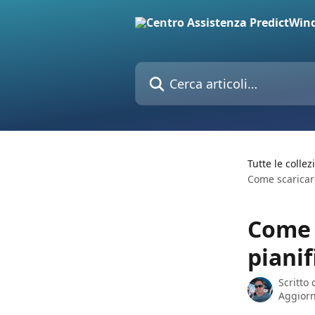
Vai al contenuto principale
Cerca articoli…
Tutte le collez
Come scaricare
Come s
pianif
Scritto
Aggiorn