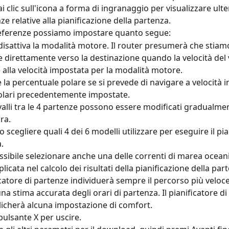
i clic sull'icona a forma di ingranaggio per visualizzare ulter
ze relative alla pianificazione della partenza.
referenze possiamo impostare quanto segue:
 disattiva la modalità motore. Il router presumerà che stia
 direttamente verso la destinazione quando la velocità del 
e alla velocità impostata per la modalità motore.
 la percentuale polare se si prevede di navigare a velocità in
olari precedentemente impostate.
rvalli tra le 4 partenze possono essere modificati gradualmen
ra.
scegliere quali 4 dei 6 modelli utilizzare per eseguire il pia
.
ssibile selezionare anche una delle correnti di marea ocean
licata nel calcolo dei risultati della pianificazione della par
icatore di partenze individuerà sempre il percorso più veloce, 
na stima accurata degli orari di partenza. Il pianificatore di
icherà alcuna impostazione di comfort.
 pulsante X per uscire.