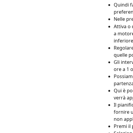
Quindi fa
preferen
Nelle p
Attiva o
a motore
inferior
Regolare
quelle p
Gli inte
ore a 1 o
Possiamo 
partenza
Qui è po
verrà app
Il pianif
fornire u
non appl
Premi il