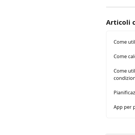
Articoli 
Come util
Come cal
Come util
condizio
Pianifica
App per p