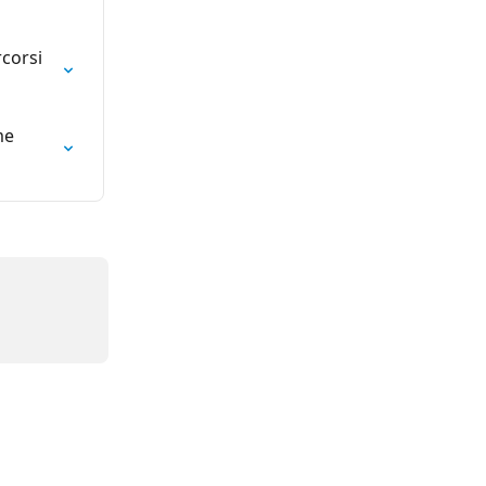
corsi 
me 