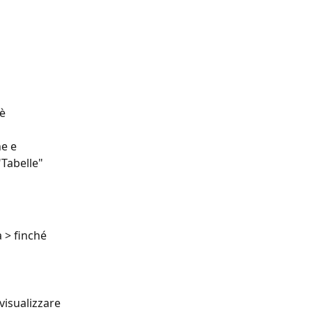
è 
e e 
Tabelle" 
 > finché 
visualizzare 