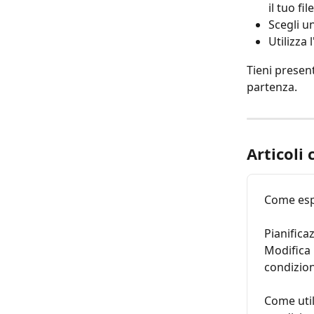
il tuo fil
Scegli u
Utilizza 
Tieni presen
partenza.
Articoli 
Come esp
Pianifica
Modifica 
condizio
Come util