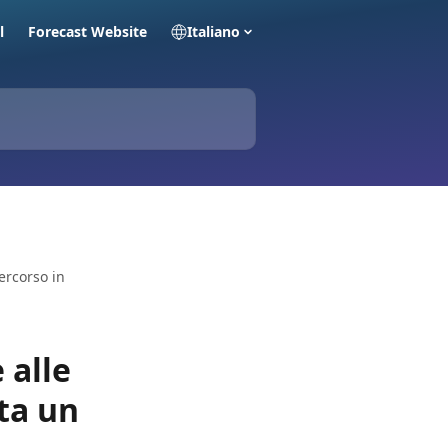
l
Forecast Website
Italiano
ercorso in
 alle
ta un