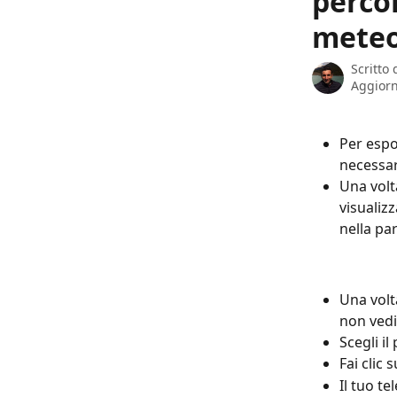
percor
meteo
Scritto
Aggiorn
Per espo
necessar
Una volt
visualiz
nella pa
Una volta
non vedi
Scegli i
Fai clic
Il tuo te