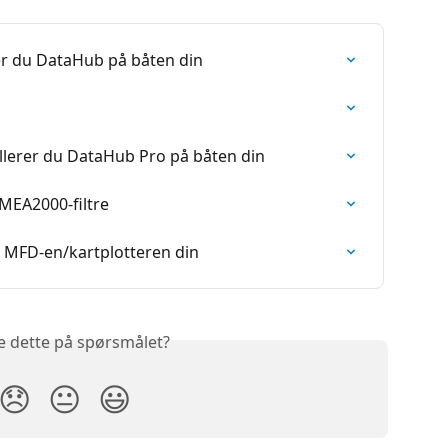
rer du DataHub på båten din
allerer du DataHub Pro på båten din
MEA2000-filtre
 MFD-en/kartplotteren din
e dette på spørsmålet?
😞
😐
😃