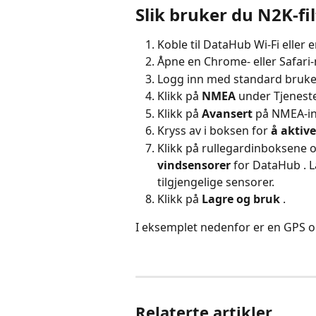
Slik bruker du N2K-f
Koble til DataHub Wi-Fi eller e
Åpne en Chrome- eller Safari-n
Logg inn med standard bruke
Klikk på 
NMEA
 under Tjenest
Klikk på 
Avansert
 på NMEA-in
Kryss av i boksen for 
å aktive
Klikk på rullegardinboksene og
vindsensorer
 for DataHub . L
tilgjengelige sensorer.
Klikk på 
Lagre og bruk
 .
I eksemplet nedenfor er en GPS o
Relaterte artikler