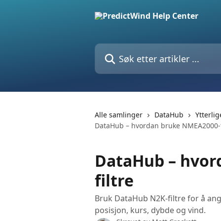
Gå til hovedinnhold
Søk etter artikler ...
Alle samlinger
DataHub
Ytterli
DataHub – hvordan bruke NMEA2000-f
DataHub – hvor
filtre
Bruk DataHub N2K-filtre for å an
posisjon, kurs, dybde og vind.