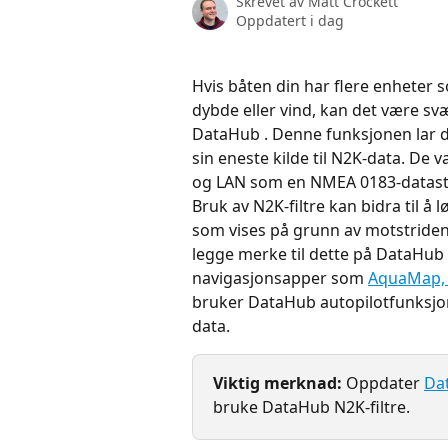
Skrevet av
Matt Crockett
Oppdatert i dag
Hvis båten din har flere enheter 
dybde eller vind, kan det være svæ
DataHub . Denne funksjonen lar d
sin eneste kilde til N2K-data. De 
og LAN som en NMEA 0183-datas
Bruk av N2K-filtre kan bidra til å
som vises på grunn av motstridend
legge merke til dette på DataHub 
navigasjonsapper som 
AquaMap, 
bruker DataHub autopilotfunksjon 
data.
Viktig merknad:
 Oppdater 
Dat
bruke DataHub N2K-filtre.