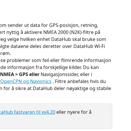
som sender ut data for GPS-posisjon, retning, 
rt nyttig å aktivere NMEA 2000 (N2K)-filtre på 
eg velge hvilken enhet DataHub skal bruke som 
valgte dataene deles deretter over DataHub Wi-Fi 
trøm.
 løse problemer som feil eller flimrende informasjon 
e informasjon fra forskjellige kilder. Du kan 
NMEA > GPS eller
 Navigasjonssider, eller i 
OpenCPN og Navionics
 . Filtre anbefales hvis du 
for å sikre at DataHub deler nøyaktige og stabile 
aHub fastvaren til vv4.20
 eller nyere for å 