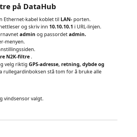
iltre på DataHub
n Ethernet-kabel koblet til 
LAN-
 porten.
ettleser og skriv inn 
10.10.10.1
 i URL-linjen.
rnavnet 
admin
 og passordet 
admin.
er-menyen.
nstillingssiden.
re N2K-filtre
 .
 velg riktig 
GPS-adresse, retning, dybde og 
a rullegardinboksen stå tom for å bruke alle 
g vindsensor valgt.