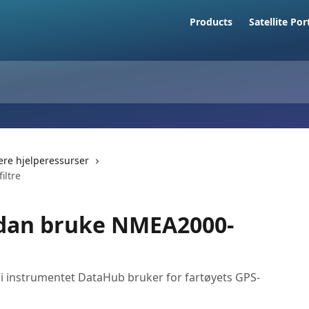
Products
Satellite Por
gere hjelperessurser
iltre
dan bruke NMEA2000-
gi instrumentet DataHub bruker for fartøyets GPS-