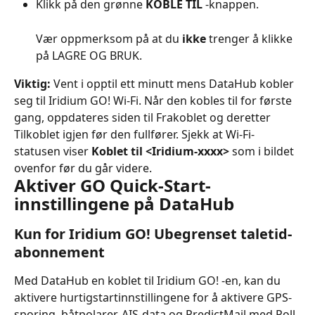
Klikk på den grønne 
KOBLE TIL
 -knappen.
Vær oppmerksom på at du 
ikke
 trenger å klikke 
på LAGRE OG BRUK.
Viktig:
 Vent i opptil ett minutt mens DataHub kobler 
seg til Iridium GO! Wi-Fi. Når den kobles til for første 
gang, oppdateres siden til Frakoblet og deretter 
Tilkoblet igjen før den fullfører. Sjekk at Wi-Fi-
statusen viser 
Koblet til <Iridium-xxxx>
 som i bildet 
ovenfor før du går videre.
Aktiver GO Quick-Start-
innstillingene på DataHub
Kun for Iridium GO! Ubegrenset taletid-
abonnement
Med DataHub en koblet til Iridium GO! -en, kan du 
aktivere hurtigstartinnstillingene for å aktivere GPS-
sporing, båtpolarer, AIS-data og PredictMail med Poll 