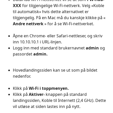
XXX
 for tilgjengelige Wi-Fi-nettverk. Velg «Koble 
til automatisk» hvis dette alternativet er 
tilgjengelig. På en Mac må du kanskje klikke på « 
Andre nettverk
 » for å se Wi-Fi-nettverket.
Åpne en Chrome- eller Safari-nettleser, og skriv 
inn 10.10.10.1 i URL-linjen.
Logg inn med standard brukernavnet 
admin
 og 
passordet 
admin.
Hovedlandingssiden kan se ut som på bildet 
nedenfor.
Klikk på 
Wi-Fi i toppmenyen.
Klikk på 
Aktiver-
 knappen på standard 
landingssiden, Koble til Internett (2,4 GHz). Dette 
vil utløse at siden lastes inn på nytt.