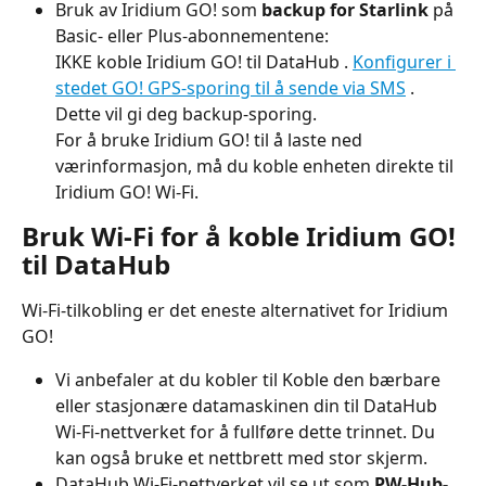
Bruk av Iridium GO! som 
backup for Starlink
 på 
Basic- eller Plus-abonnementene:
IKKE koble Iridium GO! til DataHub . 
Konfigurer i 
stedet GO! GPS-sporing til å sende via SMS
 . 
Dette vil gi deg backup-sporing.
For å bruke Iridium GO! til å laste ned 
værinformasjon, må du koble enheten direkte til 
Iridium GO! Wi-Fi.
Bruk Wi-Fi for å koble Iridium GO! 
til DataHub
Wi-Fi-tilkobling er det eneste alternativet for Iridium 
GO!
Vi anbefaler at du kobler til
Koble den bærbare 
eller stasjonære datamaskinen din til DataHub 
Wi-Fi-nettverket for å fullføre dette trinnet. Du 
kan også bruke et nettbrett med stor skjerm.
DataHub Wi-Fi-nettverket vil se ut som 
PW-Hub-