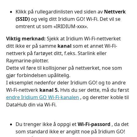
Klikk på rullegardinlisten ved siden av 
Nettverk 
(SSID)
 og velg ditt Iridium GO! Wi-Fi. Det vil se 
omtrent ut som «IRIDIUM-xxx».
Viktig merknad:
 Sjekk at Iridium Wi-Fi-nettverket 
ditt ikke er på samme 
kanal
 som et annet Wi-Fi-
nettverk på fartøyet ditt, f.eks. Starlink eller 
Raymarine-plotter.
Dette vil føre til kollisjoner på nettverket, noe som 
gjør forbindelsen upålitelig.
I eksemplet nedenfor deler Iridium GO! og to andre 
Wi-Fi-nettverk 
kanal 5.
 Hvis du ser dette, må du først 
endre Iridium GO Wi-Fi-kanalen
 , og deretter koble til 
DataHub din via Wi-Fi.
Du trenger ikke å oppgi et 
Wi-Fi-passord
 , da det 
som standard ikke er angitt noe på Iridium GO!