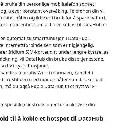
g å bruke din personlige mobiltelefon som et 
og krever konstant overvåking. Telefonen din vil 
rlater båten og ikke er i bruk for å spare batteri. 
rt mobilenhet som alltid er koblet til DataHub er 
r en automatisk smartfunksjon i DataHub . 
 internettforbindelsen som er tilgjengelig.
erer Iridium SIM-kortet ditt under lengre kystseilas 
-dekning, vil DataHub din bruke disse tjenestene. 
aktiv i kystsituasjoner.
kan bruke gratis Wi-Fi i marinaen, kan det i 
ielt i rushtiden med mange båter som bruker det. 
n, må du også koble DataHub til et nytt Wi-Fi-
r spesifikke instruksjoner for å aktivere din 
id til å koble et hotspot til DataHub 