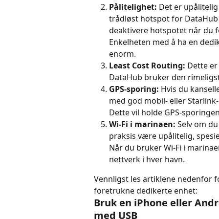
Pålitelighet:
 Det er upåliteli
trådløst hotspot for DataHub 
deaktivere hotspotet når du fo
Enkelheten med å ha en dedike
enorm.
Least Cost Routing:
 Dette e
DataHub bruker den rimeligste
GPS-sporing:
 Hvis du kansell
med god mobil- eller Starlink
Dette vil holde GPS-sporingen 
Wi-Fi i marinaen:
 Selv om du 
praksis være upålitelig, spes
Når du bruker Wi-Fi i marinae
nettverk i hver havn.
Vennligst les artiklene nedenfor fo
foretrukne dedikerte enhet:
Bruk en iPhone eller Andro
med USB