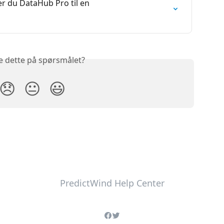
er du DataHub Pro til en 
e dette på spørsmålet?
😞
😐
😃
PredictWind Help Center