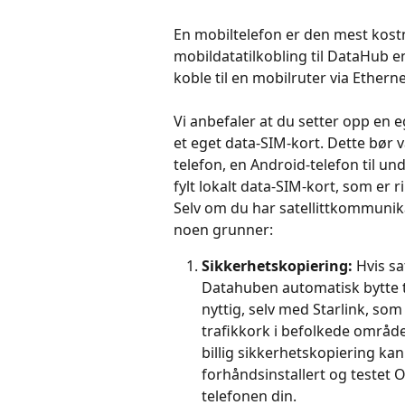
En mobiltelefon er den mest kostn
mobildatatilkobling til DataHub en 
koble til en mobilruter via Etherne
Vi anbefaler at du setter opp en 
et eget data-SIM-kort. Dette bør v
telefon, en Android-telefon til unde
fylt lokalt data-SIM-kort, som er r
Selv om du har satellittkommunikas
noen grunner:
Sikkerhetskopiering:
 Hvis sa
Datahuben automatisk bytte ti
nyttig, selv med Starlink, so
trafikkork i befolkede område
billig sikkerhetskopiering kan
forhåndsinstallert og testet 
telefonen din.