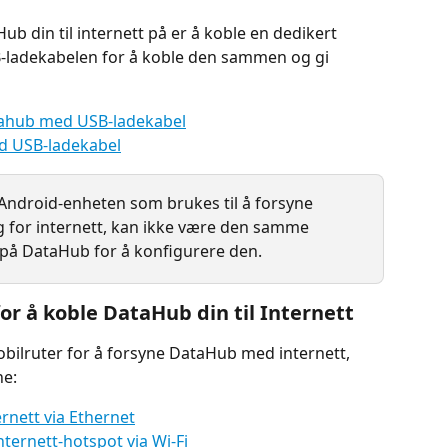
b din til internett på er å koble en dedikert 
B-ladekabelen for å koble den sammen og gi 
atahub med USB-ladekabel
ed USB-ladekabel
 Android-enheten som brukes til å forsyne 
 for internett, kan ikke være den samme 
 på DataHub for å konfigurere den.
for å koble DataHub din til Internett
bilruter for å forsyne DataHub med internett, 
ne:
ernett via Ethernet
nternett-hotspot via Wi-Fi