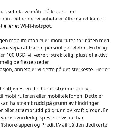
adseffektive måten å legge til en 
din. Det er det vi anbefaler. Alternativt kan du 
t eller et Wi-Fi-hotspot.
egen mobiltelefon eller mobilruter for båten med 
ære separat fra din personlige telefon. En billig 
r 100 USD, vil være tilstrekkelig, pluss et aktivt, 
imelig de fleste steder.
jon, anbefaler vi dette på det sterkeste. Her er 
tellittjenesten din har et strømbrudd, vil 
l mobilruteren eller mobiltelefonen. Dette er 
m kan ha strømbrudd på grunn av hindringer, 
r eller strømbrudd på grunn av kraftig regn. En 
 være uvurderlig, spesielt hvis du har 
Offshore-appen og PredictMail på den dedikerte 