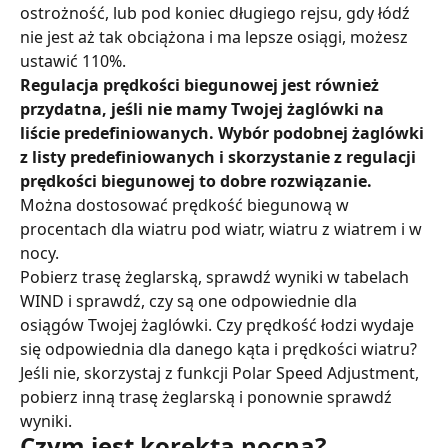
ostrożność, lub pod koniec długiego rejsu, gdy łódź 
nie jest aż tak obciążona i ma lepsze osiągi, możesz 
ustawić 110%.
Regulacja prędkości biegunowej jest również 
przydatna, jeśli nie mamy Twojej żaglówki na 
liście predefiniowanych. Wybór podobnej żaglówki 
z listy predefiniowanych i skorzystanie z regulacji 
prędkości biegunowej to dobre rozwiązanie.
Można dostosować prędkość biegunową w 
procentach dla wiatru pod wiatr, wiatru z wiatrem i w 
nocy.
Pobierz trasę żeglarską, sprawdź wyniki w tabelach 
WIND i sprawdź, czy są one odpowiednie dla 
osiągów Twojej żaglówki. Czy prędkość łodzi wydaje 
się odpowiednia dla danego kąta i prędkości wiatru? 
Jeśli nie, skorzystaj z funkcji Polar Speed ​​Adjustment, 
pobierz inną trasę żeglarską i ponownie sprawdź 
wyniki.
Czym jest korekta nocna?