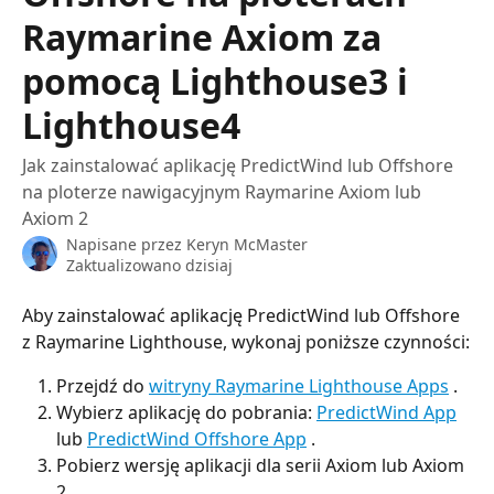
Raymarine Axiom za
pomocą Lighthouse3 i
Lighthouse4
Jak zainstalować aplikację PredictWind lub Offshore
na ploterze nawigacyjnym Raymarine Axiom lub
Axiom 2
Napisane przez
Keryn McMaster
Zaktualizowano dzisiaj
Aby zainstalować aplikację PredictWind lub Offshore 
z Raymarine Lighthouse, wykonaj poniższe czynności:
Przejdź do 
witryny Raymarine Lighthouse Apps
 .
Wybierz aplikację do pobrania: 
PredictWind App
lub 
PredictWind Offshore App
 .
Pobierz wersję aplikacji dla serii Axiom lub Axiom 
2.