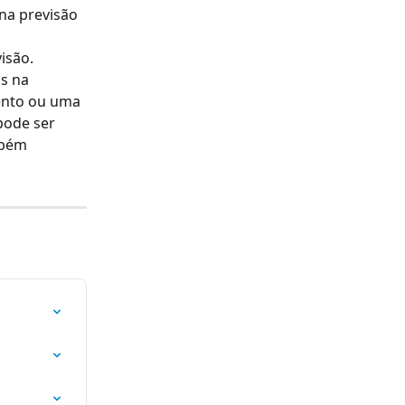
na previsão 
isão. 
s na 
ento ou uma 
pode ser 
mbém 