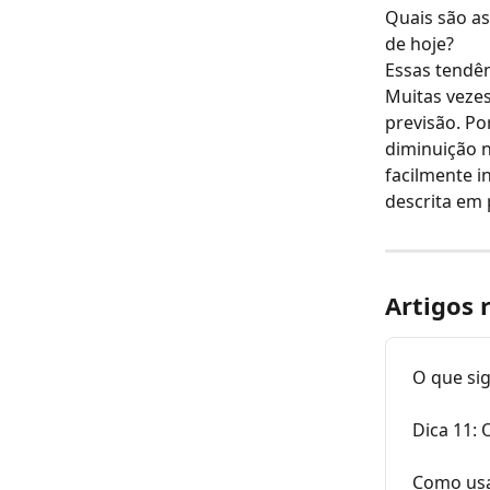
Quais são as
de hoje?
Essas tendên
Muitas vezes
previsão. P
diminuição n
facilmente i
descrita em 
Artigos 
O que sig
Dica 11: 
Como usa