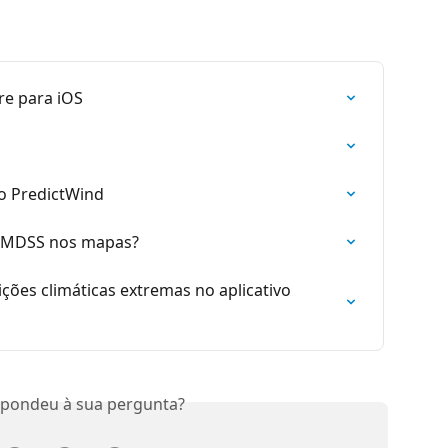
re para iOS
o PredictWind
 GMDSS nos mapas?
ções climáticas extremas no aplicativo 
spondeu à sua pergunta?