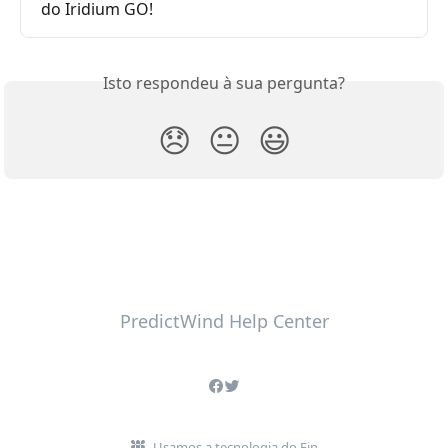
do Iridium GO!
Isto respondeu à sua pergunta?
😞
😐
😃
PredictWind Help Center
Usamos a tecnologia do Fin