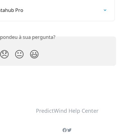
atahub Pro
spondeu à sua pergunta?
😞
😐
😃
PredictWind Help Center