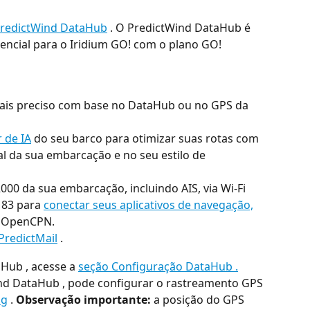
redictWind DataHub
 . O PredictWind DataHub é 
ncial para o Iridium GO! com o plano GO! 
ais preciso com base no DataHub ou no GPS da 
 de IA
 do seu barco para otimizar suas rotas com 
 da sua embarcação e no seu estilo de 
0 da sua embarcação, incluindo AIS, via Wi-Fi 
83 para 
conectar seus aplicativos de navegação,
e OpenCPN.
PredictMail
 .
Hub , acesse a 
seção Configuração DataHub .
nd DataHub , pode configurar o rastreamento GPS 
ng
 . 
Observação importante:
 a posição do GPS 