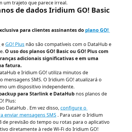
 um trajeto que parece irreal.
anos de dados Iridium GO! Basic 
clusiva para clientes assinantes do 
plano GO! 
c
 e 
GO! Plus
 não são compatíveis com o DataHub e 
e. 
O uso dos planos GO! Basic ou GO! Plus com 
anças adicionais significativas e em uma 
a fatura.
aHub e Iridium GO! utiliza minutos de 
ão mensagens SMS. O Iridium GO! atualizará o 
mo um dispositivo independente.
backup para Starlink e DataHub
 nos planos de 
! Plus:
ao DataHub . Em vez disso, 
configure o 
ra enviar mensagens SMS
 . Para usar o Iridium 
 de previsão do tempo ou rotas para o aplicativo 
tivo diretamente à rede Wi-Fi do Iridium GO!