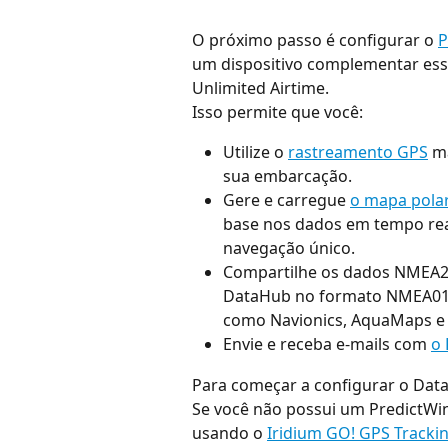
O próximo passo é configurar o 
P
um dispositivo complementar esse
Unlimited Airtime.
Isso permite que você:
Utilize o 
rastreamento GPS
 m
sua embarcação.
Gere e carregue 
o mapa polar
base nos dados em tempo real
navegação único.
Compartilhe os dados NMEA200
DataHub no formato NMEA01
como Navionics, AquaMaps 
Envie e receba e-mails com 
o 
Para começar a configurar o Data
Se você não possui um PredictWi
usando o 
Iridium GO! GPS Tracki