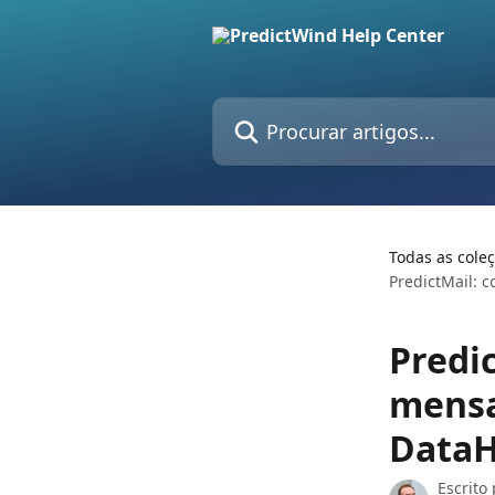
Ir para conteúdo principal
Procurar artigos...
Todas as cole
PredictMail: 
Predi
mensa
DataH
Escrito