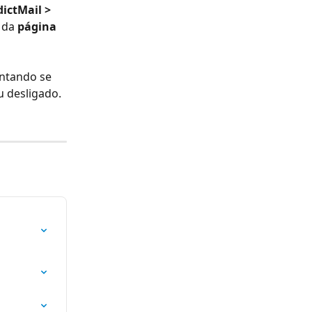
ictMail > 
 da 
página 
ntando se 
 desligado.
s