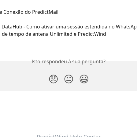
de Conexão do PredictMail
- DataHub - Como ativar uma sessão estendida no WhatsA
s de tempo de antena Unlimited e PredictWind
Isto respondeu à sua pergunta?
😞
😐
😃
PredictWind Help Center