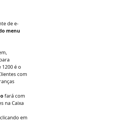
te de e-
do menu 
em, 
para 
 1200 é o 
Clientes com 
ranças 
ão
 fará com 
s na Caixa 
clicando em 