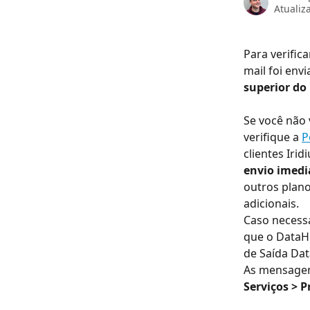
Atualiz
Para verific
mail foi env
superior do
Se você não 
verifique a 
P
clientes Iri
envio imedi
outros plano
adicionais.
Caso necessá
que o DataH
de Saída Dat
As mensagen
Serviços > 