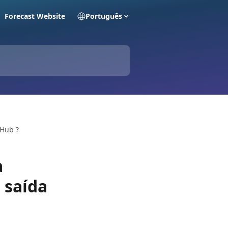
Forecast Website
Português
aHub ?
a
 saída