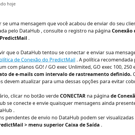
ado hoje
ar se uma mensagem que você acabou de enviar do seu clien
iada pelo DataHub , consulte o registro na página 
Conexão 
 PredictMail
 .
vir que o DataHub tentou se conectar e enviar sua mensag
olítica de Conexão do PredictMail
 . A política recomendada 
dium com planos GO! / GO exec Unlimited, GO exec 100, 250 e
ato de e-mails com intervalo de rastreamento definido.
 
s devem atualizar para uma dessas opções para evitar cob
rio, clicar no botão verde 
CONECTAR
 na página 
de Conex
ub se conecte e envie quaisquer mensagens ainda presente
aHub .
s pendentes de envio no DataHub podem ser visualizadas 
PredictMail > menu superior Caixa de Saída
 .