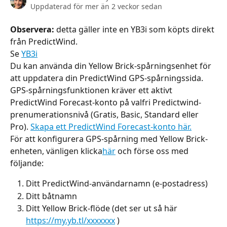
Uppdaterad för mer än 2 veckor sedan
Observera:
 detta gäller inte en YB3i som köpts direkt 
från PredictWind.
Se 
YB3i
Du kan använda din Yellow Brick-spårningsenhet för 
att uppdatera din PredictWind GPS-spårningssida. 
GPS-spårningsfunktionen kräver ett aktivt 
PredictWind Forecast-konto på valfri Predictwind-
prenumerationsnivå (Gratis, Basic, Standard eller 
Pro). 
Skapa ett PredictWind Forecast-konto här.
För att konfigurera GPS-spårning med Yellow Brick-
enheten, vänligen klicka
här
 och förse oss med 
följande:
Ditt PredictWind-användarnamn (e-postadress)
Ditt båtnamn
Ditt Yellow Brick-flöde (det ser ut så här 
https://my.yb.tl/xxxxxxx
 )