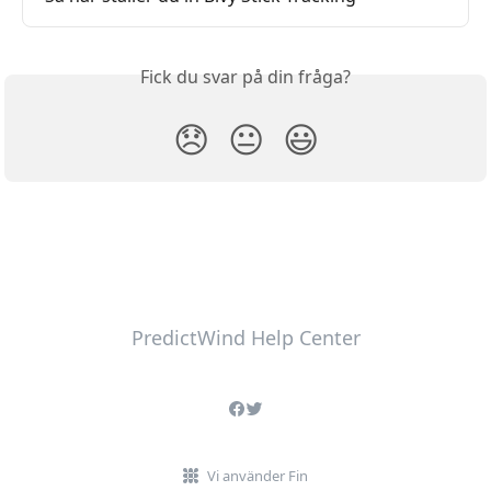
Fick du svar på din fråga?
😞
😐
😃
PredictWind Help Center
Vi använder Fin