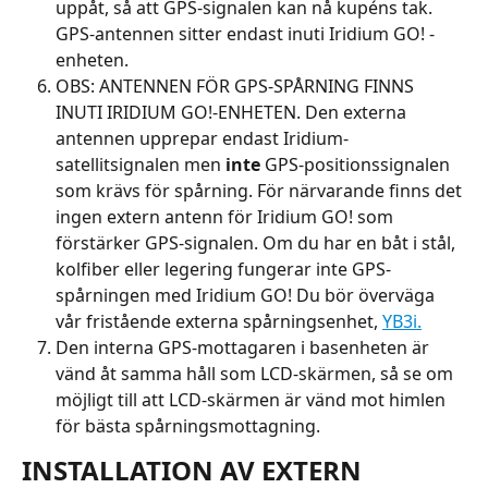
uppåt, så att GPS-signalen kan nå kupéns tak. 
GPS-antennen sitter endast inuti Iridium GO! -
enheten.
OBS: ANTENNEN FÖR GPS-SPÅRNING FINNS 
INUTI IRIDIUM GO!-ENHETEN. Den externa 
antennen upprepar endast Iridium-
satellitsignalen men 
inte
 GPS-positionssignalen 
som krävs för spårning. För närvarande finns det 
ingen extern antenn för Iridium GO! som 
förstärker GPS-signalen. Om du har en båt i stål, 
kolfiber eller legering fungerar inte GPS-
spårningen med Iridium GO! Du bör överväga 
vår fristående externa spårningsenhet, 
YB3i.
Den interna GPS-mottagaren i basenheten är 
vänd åt samma håll som LCD-skärmen, så se om 
möjligt till att LCD-skärmen är vänd mot himlen 
för bästa spårningsmottagning.
INSTALLATION AV EXTERN 