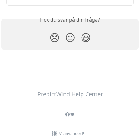
Fick du svar på din fråga?
😞
😐
😃
PredictWind Help Center
Vi använder Fin