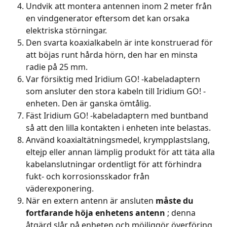
Undvik att montera antennen inom 2 meter från 
en vindgenerator eftersom det kan orsaka 
elektriska störningar.
Den svarta koaxialkabeln är inte konstruerad för 
att böjas runt hårda hörn, den har en minsta 
radie på 25 mm.
Var försiktig med Iridium GO! -kabeladaptern 
som ansluter den stora kabeln till Iridium GO! -
enheten. Den är ganska ömtålig.
Fäst Iridium GO! -kabeladaptern med buntband 
så att den lilla kontakten i enheten inte belastas.
Använd koaxialtätningsmedel, krympplastslang, 
eltejp eller annan lämplig produkt för att täta alla 
kabelanslutningar ordentligt för att förhindra 
fukt- och korrosionsskador från 
väderexponering.
När en extern antenn är ansluten 
måste du 
fortfarande höja enhetens antenn
 ; denna 
åtgärd slår på enheten och möjliggör överföring 