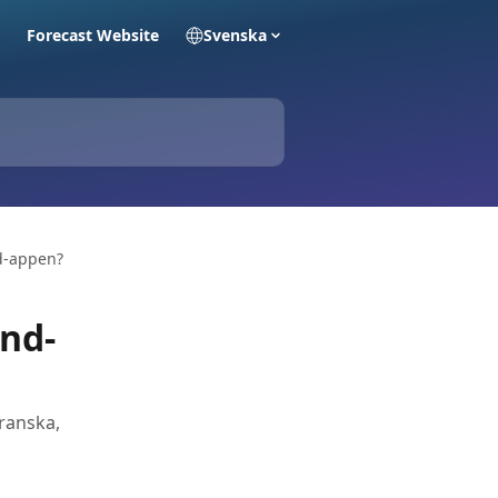
Forecast Website
Svenska
nd-appen?
ind-
franska,