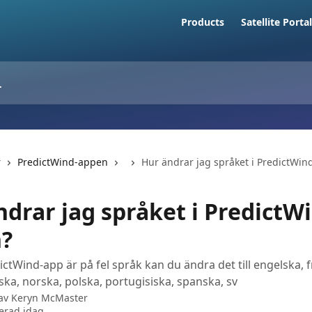
Products
Satellite Portal
r
PredictWind-appen
Hur ändrar jag språket i PredictWi
ndrar jag språket i PredictW
?
ctWind-app är på fel språk kan du ändra det till engelska, 
nska, norska, polska, portugisiska, spanska, sv
 av
Keryn McMaster
erad idag