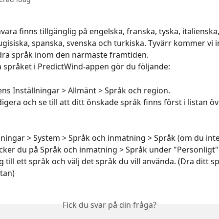
ra finns tillgänglig på engelska, franska, tyska, italienska,
ugisiska, spanska, svenska och turkiska. Tyvärr kommer vi in
ndra språk inom den närmaste framtiden.
a språket i PredictWind-appen gör du följande:
tens Inställningar > Allmänt > Språk och region.
igera och se till att ditt önskade språk finns först i listan 
ällningar > System > Språk och inmatning > Språk (om du inte
cker du på Språk och inmatning > Språk under "Personligt"
 till ett språk och välj det språk du vill använda. (Dra ditt spr
stan)
Fick du svar på din fråga?