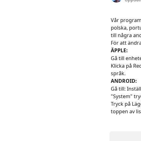
Vår programva
polska, port
till några a
För att ändr
ÄPPLE:
Gå till enhe
Klicka på Red
språk.
ANDROID:
Gå till: Inst
"System" try
Tryck på Lägg
toppen av li