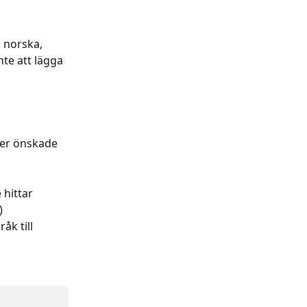
 norska, 
te att lägga 
över önskade 
 hittar 
)
åk till 