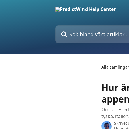
Hoppa till huvudinnehåll
Sök bland våra artiklar …
Alla samlinga
Hur ä
appen
Om din Predi
tyska, italie
Skrivet
Uppdat