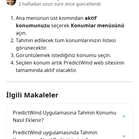
2 haftadan uzun süre önce güncellendi
Ana menünün üst kısmından 
aktif 
konumunuzu
 seçerek 
Konumlar menüsünü
açın.
Tahmin edilecek tüm konumlarınızın listesi 
görünecektir.
Görüntülemek istediğiniz konumu seçin.
Seçilen konum artık PredictWind web sitesinin 
tamamında aktif olacaktır.
İlgili Makaleler
PredictWind Uygulamasına Tahmin Konumu 
Nasıl Eklenir?
PredictWind uygulamasında Tahmin 