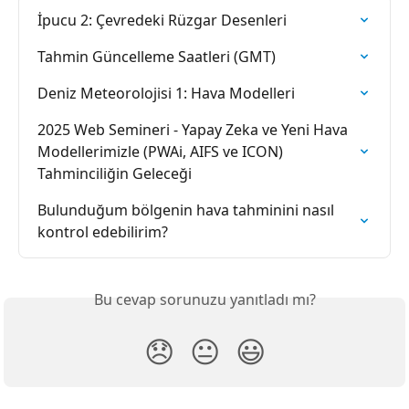
İpucu 2: Çevredeki Rüzgar Desenleri
Tahmin Güncelleme Saatleri (GMT)
Deniz Meteorolojisi 1: Hava Modelleri
2025 Web Semineri - Yapay Zeka ve Yeni Hava 
Modellerimizle (PWAi, AIFS ve ICON) 
Tahminciliğin Geleceği
Bulunduğum bölgenin hava tahminini nasıl 
kontrol edebilirim?
Bu cevap sorunuzu yanıtladı mı?
😞
😐
😃