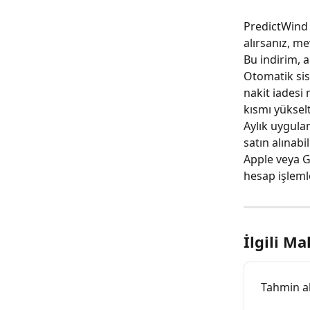
PredictWind
alırsanız, me
Bu indirim, a
Otomatik sis
nakit iadesi
kısmı yüksel
Aylık uygula
satın alınabi
Apple veya Go
hesap işleml
İlgili Ma
Tahmin ab