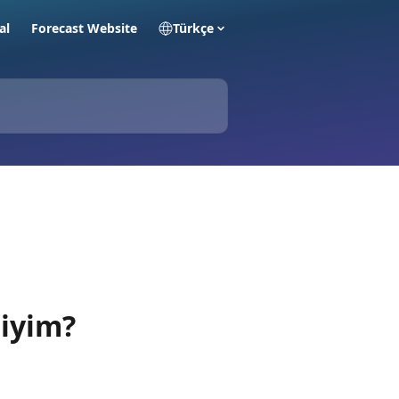
al
Forecast Website
Türkçe
miyim?