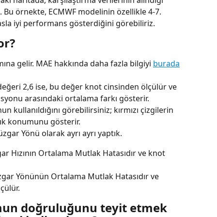
aki haritada, karşılaştırma verilerinin alındığı 
 Bu örnekte, ECMWF modelinin özellikle 4-7. 
la iyi performans gösterdiğini görebiliriz.
or?
na gelir. MAE hakkında daha fazla bilgiyi 
burada
eğeri 2,6 ise, bu değer knot cinsinden ölçülür ve 
syonu arasındaki ortalama farkı gösterir.
kullanıldığını görebilirsiniz; kırmızı çizgilerin 
şık konumunu gösterir.
zgar Yönü olarak ayrı ayrı yaptık.
ar Hızının Ortalama Mutlak Hatasıdır ve knot 
gar Yönünün Ortalama Mutlak Hatasıdır ve 
çülür.
un doğruluğunu teyit etmek 