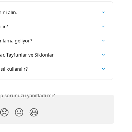
ni alın.
lır?
nlama geliyor?
ar, Tayfunlar ve Siklonlar
ıl kullanılır?
p sorunuzu yanıtladı mı?
😞
😐
😃