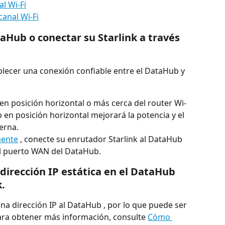
l Wi-Fi
anal Wi-Fi
aHub o conectar su Starlink a través 
lecer una conexión confiable entre el DataHub y 
n posición horizontal o más cerca del router Wi-
b en posición horizontal mejorará la potencia y el 
erna.
mente
 , conecte su enrutador Starlink al DataHub 
al puerto WAN del DataHub.
dirección IP estática en el DataHub 
k.
na dirección IP al DataHub , por lo que puede ser 
ara obtener más información, consulte 
Cómo 