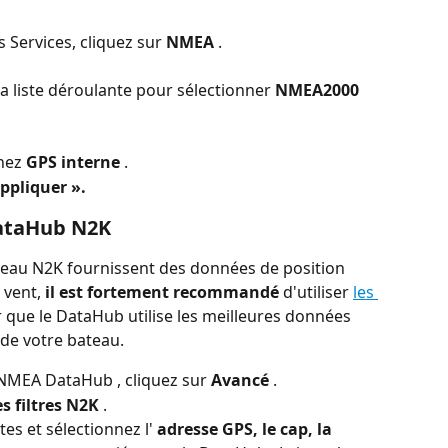
Services, cliquez sur 
NMEA
 .
la liste déroulante pour sélectionner 
NMEA2000 
hez 
GPS interne
 .
appliquer ».
 DataHub N2K
éseau N2K fournissent des données de position 
vent, 
il est fortement recommandé
 d'utiliser 
les 
r que le DataHub utilise les meilleures données 
de votre bateau.
 NMEA DataHub , cliquez sur 
Avancé
 .
es filtres N2K
 .
tes et sélectionnez l' 
adresse GPS, le cap, la 