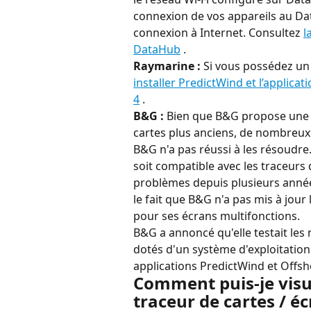
connexion de vos appareils au Dat
connexion à Internet. Consultez 
l
DataHub
 .
Raymarine :
 Si vous possédez un 
installer PredictWind et l’applicat
4
 .
B&G :
 Bien que B&G propose une i
cartes plus anciens, de nombreux
B&G n'a pas réussi à les résoudre
soit compatible avec les traceurs
problèmes depuis plusieurs année
le fait que B&G n'a pas mis à jour
pour ses écrans multifonctions.
B&G a annoncé qu'elle testait les
dotés d'un système d'exploitatio
applications PredictWind et Offsh
Comment puis-je visua
traceur de cartes / é