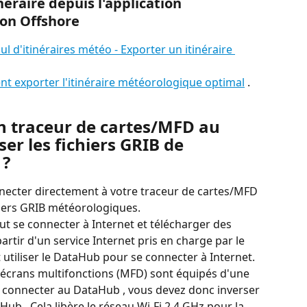
raire depuis l'application 
ion Offshore
ul d'itinéraires météo - Exporter un itinéraire 
nt exporter l'itinéraire météorologique optimal
 .
n traceur de cartes/MFD au 
er les fichiers GRIB de 
 ?
ecter directement à votre traceur de cartes/MFD 
hiers GRIB météorologiques.
ut se connecter à Internet et télécharger des 
rtir d'un service Internet pris en charge par le 
t utiliser le DataHub pour se connecter à Internet.
/écrans multifonctions (MFD) sont équipés d'une 
s connecter au DataHub , vous devez donc inverser 
Hub . Cela libère le réseau Wi-Fi 2,4 GHz pour la 