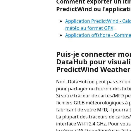
Comment exporter un itiné
PredictWind ou l'applicat
Application PredictWind - Calc
météo au format GPX
 .
Application offshore - Comme
Puis-je connecter mo
DataHub pour visualis
PredictWind Weather
Non, DataHub ne peut pas se conn
pour partager ou fournir des fic
Si votre traceur de cartes/MFD pe
fichiers GRIB météorologiques à pa
fabricant de votre MFD, il pourrai
La plupart des traceurs de cartes
interface Wi-Fi 2,4 GHz. Pour vou
le réseau Wi-Fi configuré sur Data