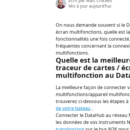
Écrit par
Matt Crockett
Mis à jour aujourd’hui
On nous demande souvent si le Da
écran multifonctions, quelle est l
fonctionnalités une fois connecté.
fréquentes concernant la connexi
multifonctions.
Quelle est la meilleu
traceur de cartes / éc
multifonction au Dat
La meilleure façon de connecter v
multifonctions/appareil multifon
trouverez ci-dessous les étapes à 
de votre bateau
 .
Connecter le DataHub au réseau N
les données de vos instruments N
transhorizon
 sur le bus N2K pour